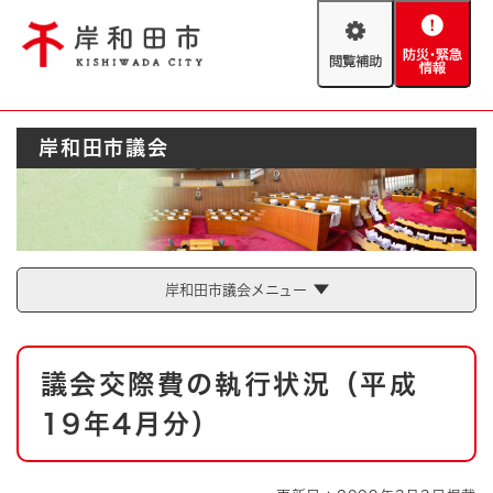
ペ
メニューを飛ばして本文へ
ー
閲
防
ジ
覧
災
の
補
・
先
助
緊
頭
Foreign language
岸和田市議会
急
で
防災・緊急情報
救急・消防
情
す
報
。
やさしい日本語
ハザードマップ
AED設置箇所
文字サイズ
拡大
標準
岸和田市議会メニュー
とじる
背景色変更
白
黒
青
本
議会交際費の執行状況（平成
文
とじる
19年4月分）