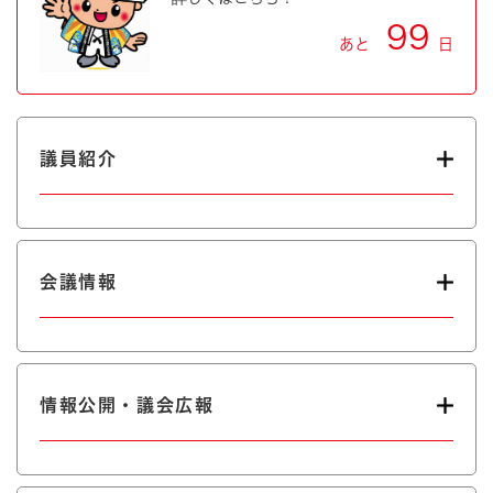
99
あと
日
議員紹介
会議情報
情報公開・議会広報