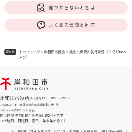
見つからないときは
よくある質問と回答
トップページ
>
岸和田市議会
>
議会交際費の執行状況（平成19年4
現在地
月分）
岸和田市役所
法人番号6000020272027
〒596-8510 大阪府岸和田市岸城町7番1号
Tel:072-423-2121(代表)
開庁時間:午前9時から午後5時30分まで
（土曜日、日曜日、祝日、年末年始除く）
利用案内
サイトマップ
リンク・著作権・免責事項
個人情報保護