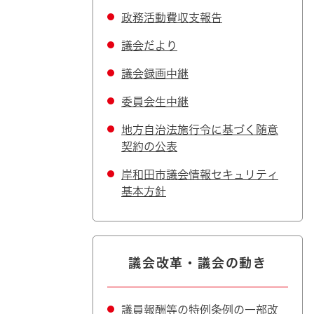
政務活動費収支報告
議会だより
議会録画中継
委員会生中継
地方自治法施行令に基づく随意
契約の公表
岸和田市議会情報セキュリティ
基本方針
議会改革・議会の動き
議員報酬等の特例条例の一部改