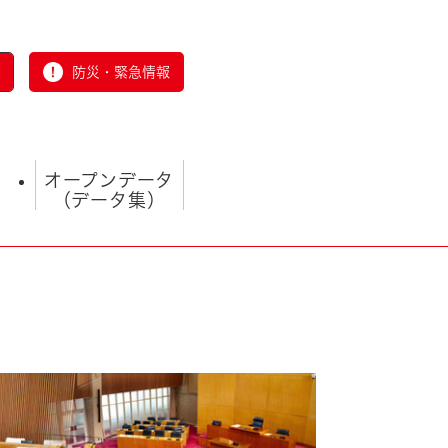
防災・緊急情報
オープンデータ
（データ集）
とじる