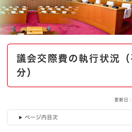
とじる
とじる
・ボラン
本
議会交際費の執行状況（
文
分）
更新日：
ページ内目次