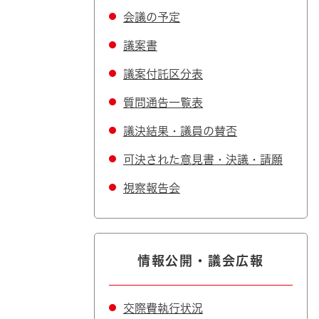
会議の予定
議案書
議案付託区分表
質問通告一覧表
議決結果・議員の賛否
可決された意見書・決議・請願
視察報告会
情報公開・議会広報
交際費執行状況