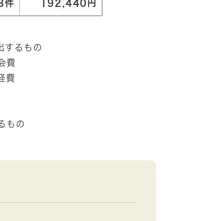
3件
192,440円
出するもの
会費
経費
るもの