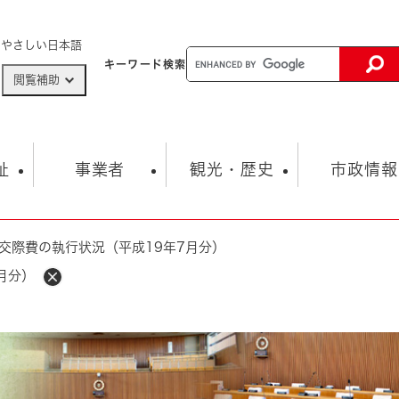
メニューを飛ばして本文へ
やさしい日本語
キーワード
検索
閲覧補助
ザードマップ
AED設置箇所
祉
事業者
観光・歴史
市政情報
交際費の執行状況（平成19年7月分）
健康・生活
子育て
市の概要
入札・契約情報
観光スポット
生涯学習・スポーツ
オープンデータ
総合計画
まちづくり・協働
月分）
行財政
産業振興
動画情報
人権・平和
税金
とじる
とじる
市政
環境
職員採用情報
福祉・介護
とじる
市役所・施設の案内