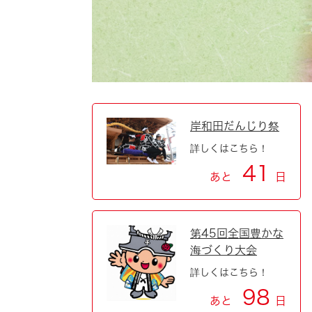
自然・環境・公園
住宅
引っ越し
おくやみ
男女共同参画
地域コミュニティ
ティア・協働
道路・河川・交通
まちづくり
岸和田だんじり祭
詳しくはこちら！
文化
国際交流
41
あと
日
とじる
第45回全国豊かな
海づくり大会
詳しくはこちら！
98
あと
日