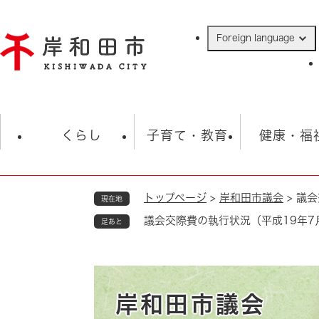
ペ
ー
Foreign language
ジ
の
先
頭
で
防災・緊急情報
救急・消防
ハ
す
くらし
子育て・教育
健康・福
。
トップページ
>
岸和田市議会
>
議会
現在地
相談
学校
住民票・戸籍
観光
福祉・
議会交際費の執行状況（平成19年7
足あと
税金
保険・年金
歴史
ごみ・衛生・動物
救急・消防
防災・防犯
上水道・下水道
岸和田市議会