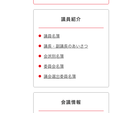
議員紹介
議員名簿
議長・副議長のあいさつ
会派別名簿
委員会名簿
議会選出委員名簿
会議情報