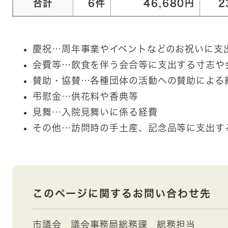
合計
6件
46,680円
2
慶祝…周年事業やイベントなどのお祝いに支
会費等…飲食を伴う会合等に支出する寸志や
賛助・協賛…各種団体の活動への賛助による
弔慰金…供花料や香典等
見舞…入院見舞いに係る経費
その他…訪問時の手土産、記念品等に支出す
このページに関するお問い合わせ先
市議会
議会事務局総務課
総務担当