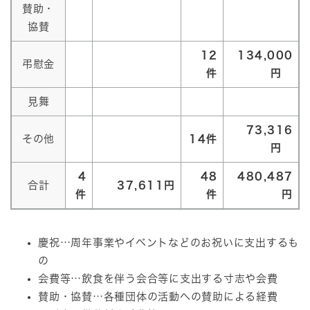
賛助・
協賛
12
134,000
弔慰金
件
円
見舞
73,316
その他
14件
円
4
48
480,487
合計
37,611円
件
件
円
慶祝…周年事業やイベントなどのお祝いに支出するも
の
会費等…飲食を伴う会合等に支出する寸志や会費
賛助・協賛…各種団体の活動への賛助による経費