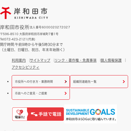
岸和田市役所
法人番号6000020272027
〒596-8510 大阪府岸和田市岸城町7番1号
Tel:072-423-2121(代表)
開庁時間:午前9時から午後5時30分まで
（土曜日、日曜日、祝日、年末年始除く）
利用案内
サイトマップ
リンク・著作権・免責事項
個人情報保護
アクセシビリティ
市役所への行き方・業務時間
組織別連絡先一覧
市政へのご意見・ご提案