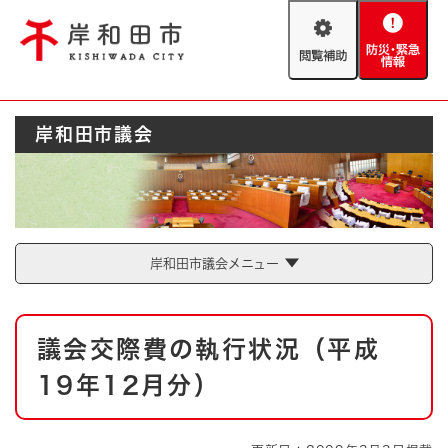
ペ
メニューを飛ばして本文へ
ー
閲
防
ジ
覧
災
の
補
・
先
助
緊
頭
Foreign language
岸和田市議会
急
で
防災・緊急情報
救急・消防
情
す
報
。
やさしい日本語
ハザードマップ
AED設置箇所
文字サイズ
拡大
標準
岸和田市議会メニュー
とじる
背景色変更
白
黒
青
本
議会交際費の執行状況（平成
文
とじる
19年12月分）