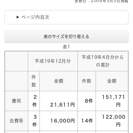
更新日：2009年3月3日掲載
ページ内目次
表のサイズを切り替える
表1
平成19年4月分から
平成19年12月分
の累計
件
金額
件数
金額
数
2
151,171
慶祝
8件
件
21,611円
円
3
122,000
会費等
16,000円
14件
件
円