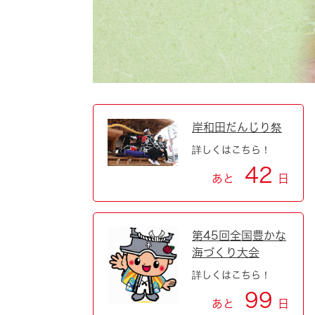
自然・環境・公園
住宅
引っ越し
おくやみ
男女共同参画
地域コミュニティ
ティア・協働
道路・河川・交通
まちづくり
岸和田だんじり祭
詳しくはこちら！
文化
国際交流
42
あと
日
とじる
第45回全国豊かな
海づくり大会
詳しくはこちら！
99
あと
日