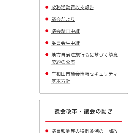
政務活動費収支報告
議会だより
議会録画中継
委員会生中継
地方自治法施行令に基づく随意
契約の公表
岸和田市議会情報セキュリティ
基本方針
議会改革・議会の動き
議員報酬等の特例条例の一部改