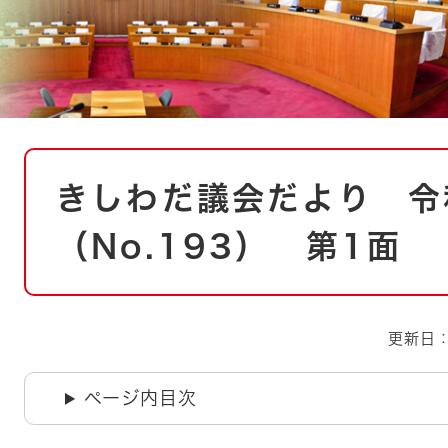
とじる
とじる
・ボラン
本
きしわだ議会だより 令
文
（No.193） 第1面
更新日：
ページ内目次