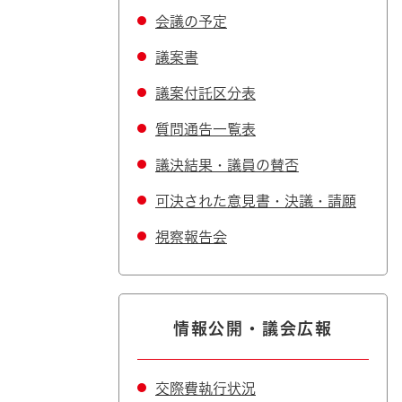
会議の予定
議案書
議案付託区分表
質問通告一覧表
議決結果・議員の賛否
可決された意見書・決議・請願
視察報告会
情報公開・議会広報
交際費執行状況