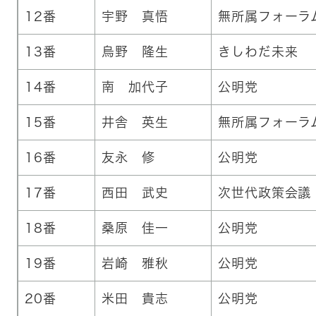
12番
宇野 真悟
無所属フォーラ
13番
烏野 隆生
きしわだ未来
14番
南 加代子
公明党
15番
井舎 英生
無所属フォーラ
16番
友永 修
公明党
17番
西田 武史
次世代政策会議
18番
桑原 佳一
公明党
19番
岩崎 雅秋
公明党
20番
米田 貴志
公明党