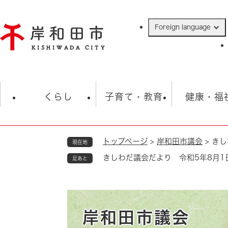
ペ
ー
Foreign language
ジ
の
先
頭
で
防災・緊急情報
救急・消防
ハ
す
くらし
子育て・教育
健康・福
。
トップページ
>
岸和田市議会
>
きし
現在地
相談
学校
住民票・戸籍
観光
福祉・
きしわだ議会だより 令和5年8月1日
足あと
税金
保険・年金
歴史
ごみ・衛生・動物
救急・消防
防災・防犯
上水道・下水道
岸和田市議会