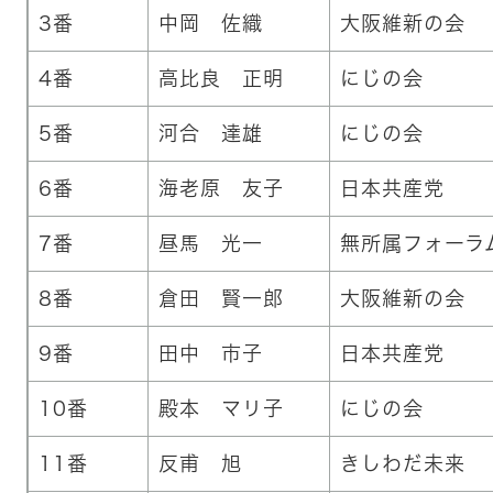
3番
中岡 佐織
大阪維新の会
4番
高比良 正明
にじの会
5番
河合 達雄
にじの会
6番
海老原 友子
日本共産党
7番
昼馬 光一
無所属フォーラ
8番
倉田 賢一郎
大阪維新の会
9番
田中 市子
日本共産党
10番
殿本 マリ子
にじの会
11番
反甫 旭
きしわだ未来