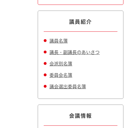
議員紹介
議員名簿
議長・副議長のあいさつ
会派別名簿
委員会名簿
議会選出委員名簿
会議情報