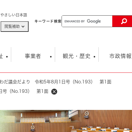
メニューを飛ばして本文へ
やさしい日本語
キーワード
検索
閲覧補助
ザードマップ
AED設置箇所
祉
事業者
観光・歴史
市政情報
わだ議会だより 令和5年8月1日号（No.193） 第1面
健康・生活
子育て
市の概要
入札・契約情報
観光スポット
生涯学習・スポーツ
オープンデータ
総合計画
まちづくり・協働
号（No.193） 第1面
行財政
産業振興
動画情報
人権・平和
税金
とじる
とじる
市政
環境
職員採用情報
福祉・介護
とじる
市役所・施設の案内