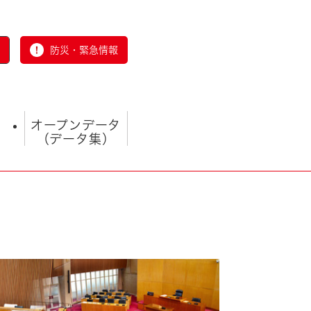
防災・緊急情報
オープンデータ
（データ集）
とじる