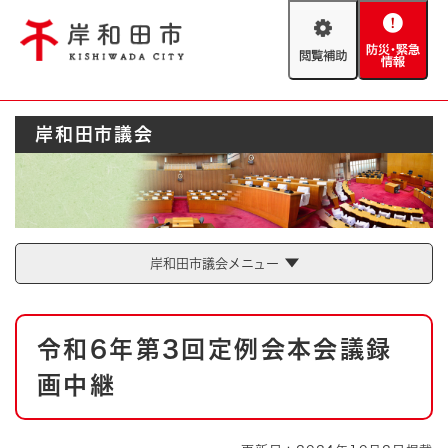
ペ
メニューを飛ばして本文へ
ー
閲
防
ジ
覧
災
の
補
・
先
助
緊
頭
Foreign language
岸和田市議会
急
で
防災・緊急情報
救急・消防
情
す
報
。
やさしい日本語
ハザードマップ
AED設置箇所
文字サイズ
拡大
標準
岸和田市議会メニュー
とじる
背景色変更
白
黒
青
本
令和6年第3回定例会本会議録
文
とじる
画中継