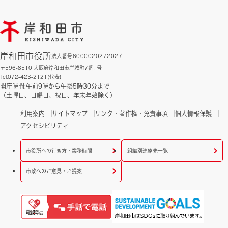
岸和田市役所
法人番号6000020272027
〒596-8510 大阪府岸和田市岸城町7番1号
Tel:072-423-2121(代表)
開庁時間:午前9時から午後5時30分まで
（土曜日、日曜日、祝日、年末年始除く）
利用案内
サイトマップ
リンク・著作権・免責事項
個人情報保護
アクセシビリティ
市役所への行き方・業務時間
組織別連絡先一覧
市政へのご意見・ご提案