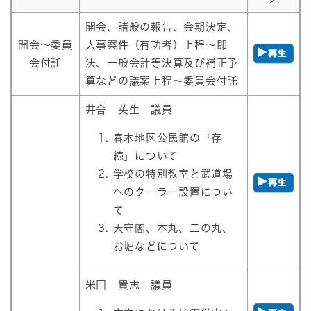
開会、諸般の報告、会期決定、
開会～委員
人事案件（有功者）上程～即
会付託
決、一般会計等決算及び補正予
算などの議案上程～委員会付託
井舎 英生 議員
春木地区公民館の「存
続」について
学校の特別教室と武道場
へのクーラー設置につい
て
天守閣、本丸、二の丸、
お堀などについて
米田 貴志 議員