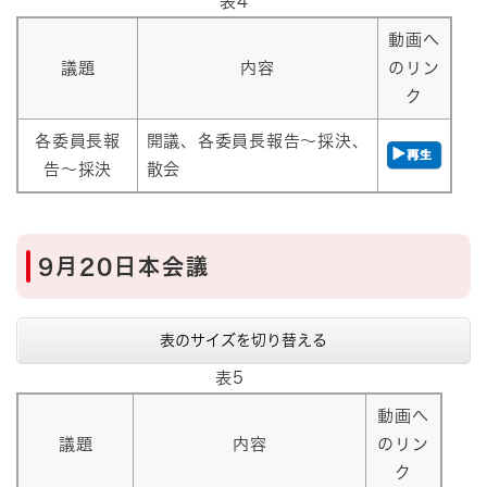
表4
動画へ
議題
内容
のリン
ク
各委員長報
開議、各委員長報告～採決、
告～採決
散会
9月20日本会議
表のサイズを切り替える
表5
動画へ
議題
内容
のリン
ク