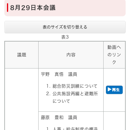
8月29日本会議
表のサイズを切り替える
表3
動画へ
議題
内容
のリン
ク
宇野 真悟 議員
​総合防災訓練について
公共施設再編と避難所
について
藤原 豊和 議員​
​人事・給与制度の構造