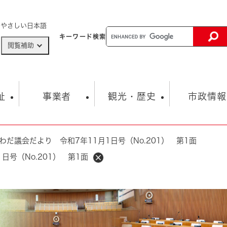
メニューを飛ばして本文へ
やさしい日本語
キーワード
検索
閲覧補助
ザードマップ
AED設置箇所
祉
事業者
観光・歴史
市政情報
わだ議会だより 令和7年11月1日号（No.201） 第1面
健康・生活
子育て
市の概要
入札・契約情報
観光スポット
生涯学習・スポーツ
オープンデータ
総合計画
まちづくり・協働
日号（No.201） 第1面
行財政
産業振興
動画情報
人権・平和
税金
とじる
とじる
市政
環境
職員採用情報
福祉・介護
とじる
市役所・施設の案内