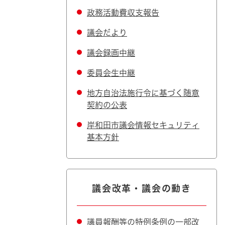
政務活動費収支報告
議会だより
議会録画中継
委員会生中継
地方自治法施行令に基づく随意
契約の公表
岸和田市議会情報セキュリティ
基本方針
議会改革・議会の動き
議員報酬等の特例条例の一部改