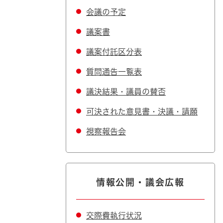
会議の予定
議案書
議案付託区分表
質問通告一覧表
議決結果・議員の賛否
可決された意見書・決議・請願
視察報告会
情報公開・議会広報
交際費執行状況