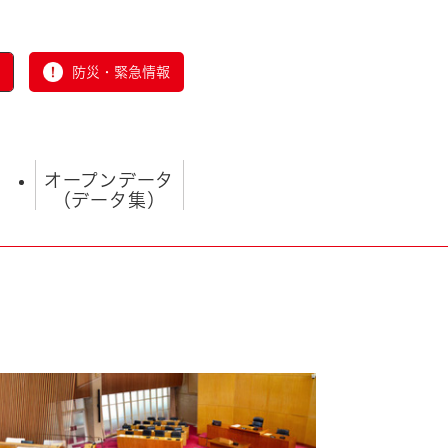
防災・緊急情報
オープンデータ
（データ集）
とじる