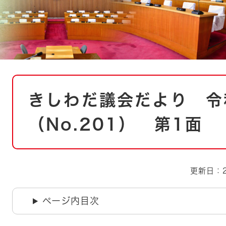
とじる
とじる
・ボラン
本
きしわだ議会だより 令
文
（No.201） 第1面
更新日：2
ページ内目次