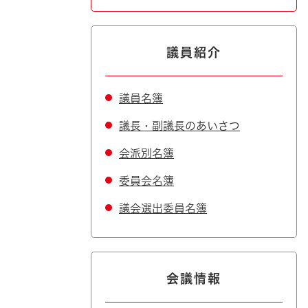
議員紹介
議員名簿
議長・副議長のあいさつ
会派別名簿
委員会名簿
議会選出委員名簿
会議情報