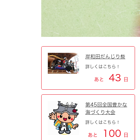
自然・環境・公園
住宅
引っ越し
おくやみ
男女共同参画
地域コミュニティ
ティア・協働
道路・河川・交通
まちづくり
岸和田だんじり祭
詳しくはこちら！
文化
国際交流
43
あと
日
とじる
第45回全国豊かな
海づくり大会
詳しくはこちら！
100
あと
日