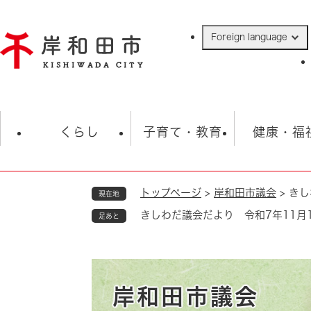
ペ
ー
Foreign language
ジ
の
先
頭
で
防災・緊急情報
救急・消防
ハ
す
くらし
子育て・教育
健康・福
。
トップページ
>
岸和田市議会
>
きし
現在地
相談
学校
住民票・戸籍
観光
福祉・
きしわだ議会だより 令和7年11月1
足あと
税金
保険・年金
歴史
ごみ・衛生・動物
救急・消防
防災・防犯
上水道・下水道
岸和田市議会