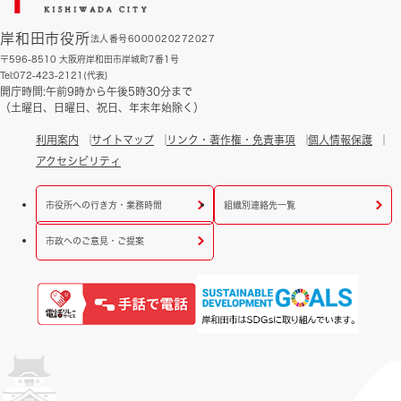
岸和田市役所
法人番号6000020272027
〒596-8510 大阪府岸和田市岸城町7番1号
Tel:072-423-2121(代表)
開庁時間:午前9時から午後5時30分まで
（土曜日、日曜日、祝日、年末年始除く）
利用案内
サイトマップ
リンク・著作権・免責事項
個人情報保護
アクセシビリティ
市役所への行き方・業務時間
組織別連絡先一覧
市政へのご意見・ご提案