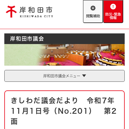
ペ
メニューを飛ばして本文へ
ー
閲
防
ジ
覧
災
の
補
・
先
助
緊
頭
Foreign language
岸和田市議会
急
で
防災・緊急情報
救急・消防
情
す
報
。
やさしい日本語
ハザードマップ
AED設置箇所
文字サイズ
拡大
標準
岸和田市議会メニュー
とじる
背景色変更
白
黒
青
本
きしわだ議会だより 令和7年
文
とじる
11月1日号（No.201） 第2
面