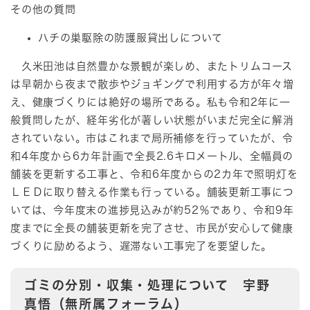
その他の質問
ハチの巣駆除の防護服貸出しについて
久米田池は自然豊かな景観が楽しめ、またトリムコース
は早朝から夜まで散歩やジョギングで利用する方が年々増
え、健康づくりには絶好の場所である。私も令和2年に一
般質問したが、経年劣化が著しい状態がいまだ完全に解消
されていない。市はこれまで局所補修を行っていたが、令
和4年度から6カ年計画で全長2.6キロメートル、全幅員の
舗装を更新する工事と、令和6年度からの2カ年で照明灯を
ＬＥＤに取り替える作業も行っている。舗装更新工事につ
いては、今年度末の進捗見込みが約52％であり、令和9年
度までに全長の舗装更新を完了させ、市民が安心して健康
づくりに励めるよう、遅滞ない工事完了を要望した。
ゴミの分別・収集・処理について 宇野
真悟（無所属フォーラム）