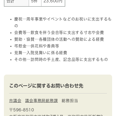
合計
5件
23,600円
慶祝…周年事業やイベントなどのお祝いに支出するも
の
会費等…飲食を伴う会合等に支出する寸志や会費
賛助・協賛…各種団体の活動への賛助による経費
弔慰金…供花料や香典等
見舞…入院見舞いに係る経費
その他…訪問時の手土産、記念品等に支出するもの
このページに関するお問い合わせ先
市議会
議会事務局総務課
総務担当
〒596-8510