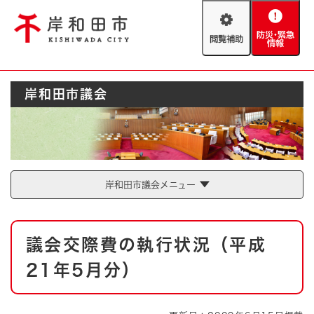
ペ
メニューを飛ばして本文へ
ー
閲
防
ジ
覧
災
の
補
・
先
助
緊
頭
Foreign language
岸和田市議会
急
で
防災・緊急情報
救急・消防
情
す
報
。
やさしい日本語
ハザードマップ
AED設置箇所
文字サイズ
拡大
標準
岸和田市議会メニュー
とじる
背景色変更
白
黒
青
本
議会交際費の執行状況（平成
文
とじる
21年5月分）