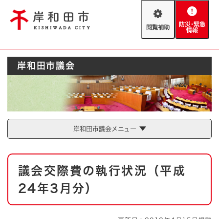
ペ
メニューを飛ばして本文へ
ー
閲
防
ジ
覧
災
の
補
・
先
助
緊
頭
Foreign language
岸和田市議会
急
で
防災・緊急情報
救急・消防
情
す
報
。
やさしい日本語
ハザードマップ
AED設置箇所
文字サイズ
拡大
標準
岸和田市議会メニュー
とじる
背景色変更
白
黒
青
本
議会交際費の執行状況（平成
文
とじる
24年3月分）