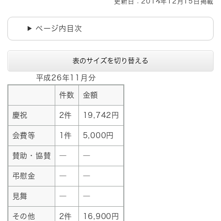
更新日：2014年12月15日掲載
ページ内目次
表のサイズを切り替える
平成26年11月分
件数
金額
慶祝
2件
19,742円
会費等
1件
5,000円
賛助・協賛
―
―
弔慰金
―
―
見舞
―
―
その他
2件
16,900円