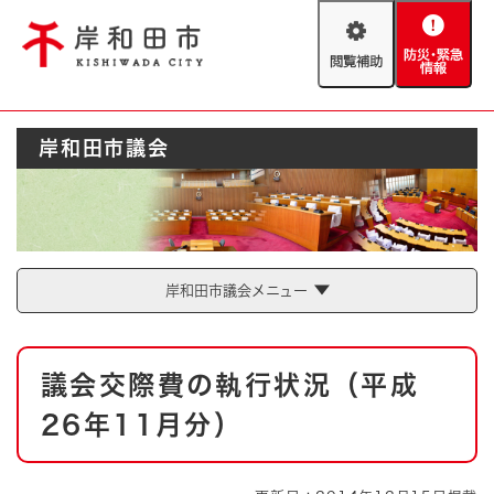
ペ
メニューを飛ばして本文へ
ー
閲
防
ジ
覧
災
の
補
・
先
助
緊
頭
Foreign language
岸和田市議会
急
で
防災・緊急情報
救急・消防
情
す
報
。
やさしい日本語
ハザードマップ
AED設置箇所
文字サイズ
拡大
標準
岸和田市議会メニュー
とじる
背景色変更
白
黒
青
本
議会交際費の執行状況（平成
文
とじる
26年11月分）