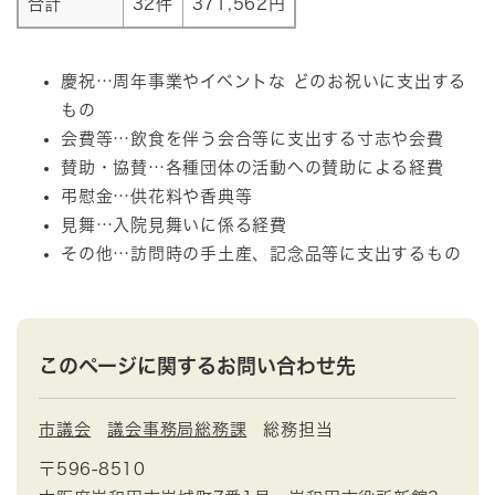
合計
32件
371,562円
慶祝…周年事業やイベントな どのお祝いに支出する
もの
会費等…飲食を伴う会合等に支出する寸志や会費
賛助・協賛…各種団体の活動への賛助による経費
弔慰金…供花料や香典等
見舞…入院見舞いに係る経費
その他…訪問時の手土産、記念品等に支出するもの
このページに関するお問い合わせ先
市議会
議会事務局総務課
総務担当
〒596-8510