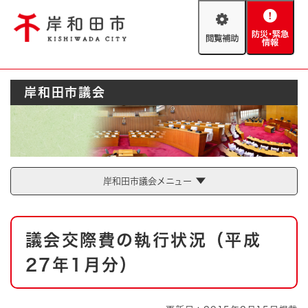
ペ
メニューを飛ばして本文へ
ー
閲
防
ジ
覧
災
の
補
・
先
助
緊
頭
Foreign language
岸和田市議会
急
で
防災・緊急情報
救急・消防
情
す
報
。
やさしい日本語
ハザードマップ
AED設置箇所
文字サイズ
拡大
標準
岸和田市議会メニュー
とじる
背景色変更
白
黒
青
本
議会交際費の執行状況（平成
文
とじる
27年1月分）