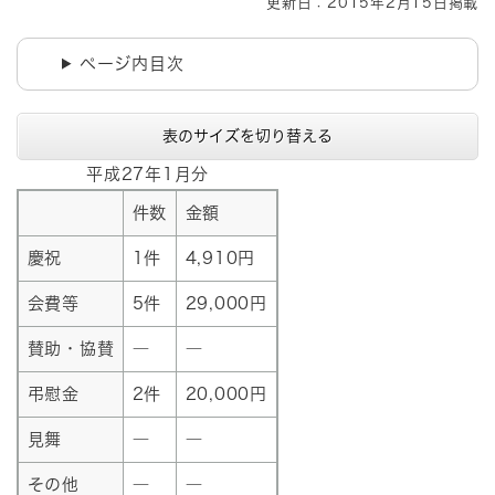
更新日：2015年2月15日掲載
ページ内目次
表のサイズを切り替える
平成27年1月分
件数
金額
慶祝
1件
4,910円
会費等
5件
29,000円
賛助・協賛
―
―
弔慰金
2件
20,000円
見舞
―
―
その他
―
―