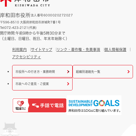
岸和田市役所
法人番号6000020272027
〒596-8510 大阪府岸和田市岸城町7番1号
Tel:072-423-2121(代表)
開庁時間:午前9時から午後5時30分まで
（土曜日、日曜日、祝日、年末年始除く）
利用案内
サイトマップ
リンク・著作権・免責事項
個人情報保護
アクセシビリティ
市役所への行き方・業務時間
組織別連絡先一覧
市政へのご意見・ご提案