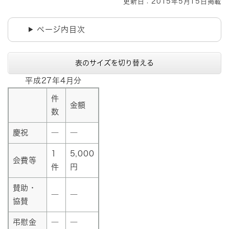
更新日：2015年5月15日掲載
ページ内目次
表のサイズを切り替える
平成27年4月分
件
金額
数
慶祝
―
―
1
5,000
会費等
件
円
賛助・
―
―
協賛
弔慰金
―
―