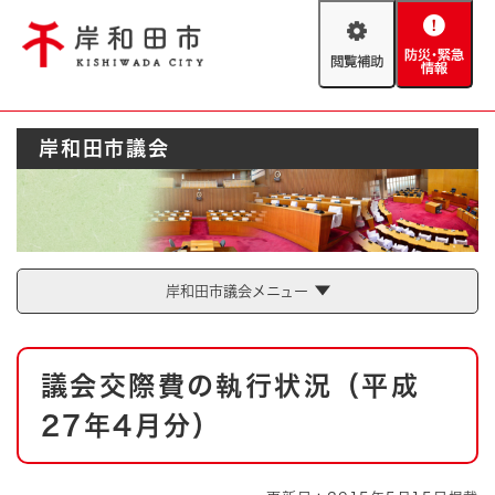
ペ
メニューを飛ばして本文へ
ー
閲
防
ジ
覧
災
の
補
・
先
助
緊
頭
Foreign language
岸和田市議会
急
で
防災・緊急情報
救急・消防
情
す
報
。
やさしい日本語
ハザードマップ
AED設置箇所
文字サイズ
拡大
標準
岸和田市議会メニュー
とじる
背景色変更
白
黒
青
本
議会交際費の執行状況（平成
文
とじる
27年4月分）