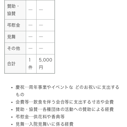
賛助・
―
―
協賛
弔慰金
―
―
見舞
―
―
その他
―
―
1
5,000
合計
件
円
慶祝…周年事業やイベントな どのお祝いに支出する
もの
会費等…飲食を伴う会合等に支出する寸志や会費
賛助・協賛…各種団体の活動への賛助による経費
弔慰金…供花料や香典等
見舞…入院見舞いに係る経費