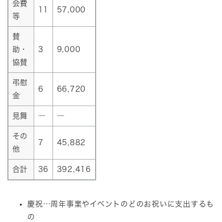
会費
11
57,000
等
賛
助・
3
9,000
協賛
弔慰
6
66,720
金
見舞
―
―
その
7
45,882
他
合計
36
392,416
慶祝…周年事業やイベントのどのお祝いに支出するも
の