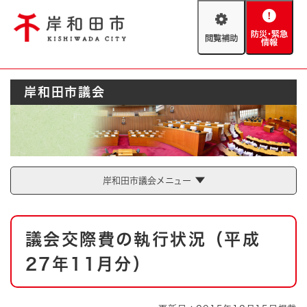
ペ
メニューを飛ばして本文へ
ー
閲
防
ジ
覧
災
の
補
・
先
助
緊
頭
Foreign language
岸和田市議会
急
で
防災・緊急情報
救急・消防
情
す
報
。
やさしい日本語
ハザードマップ
AED設置箇所
文字サイズ
拡大
標準
岸和田市議会メニュー
とじる
背景色変更
白
黒
青
本
議会交際費の執行状況（平成
文
とじる
27年11月分）