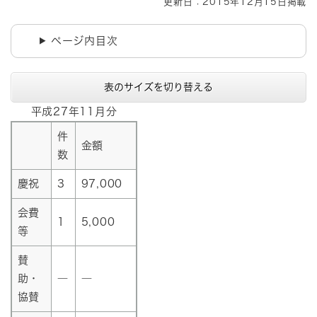
更新日：2015年12月15日掲載
ページ内目次
表のサイズを切り替える
平成27年11月分
件
金額
数
慶祝
3
97,000
会費
1
5,000
等
賛
助・
―
―
協賛