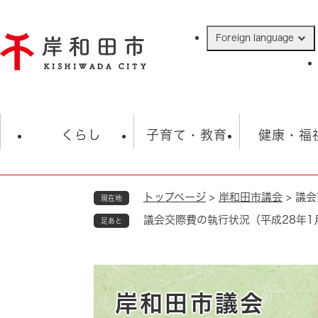
ペ
ー
Foreign language
ジ
の
先
頭
で
防災・緊急情報
救急・消防
ハ
す
くらし
子育て・教育
健康・福
。
トップページ
>
岸和田市議会
>
議会
現在地
相談
学校
住民票・戸籍
観光
福祉・
議会交際費の執行状況（平成28年1
足あと
税金
保険・年金
歴史
ごみ・衛生・動物
救急・消防
防災・防犯
上水道・下水道
岸和田市議会