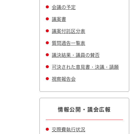
会議の予定
議案書
議案付託区分表
質問通告一覧表
議決結果・議員の賛否
可決された意見書・決議・請願
視察報告会
情報公開・議会広報
交際費執行状況