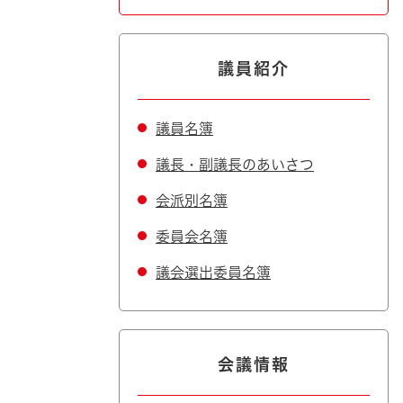
議員紹介
議員名簿
議長・副議長のあいさつ
会派別名簿
委員会名簿
議会選出委員名簿
会議情報