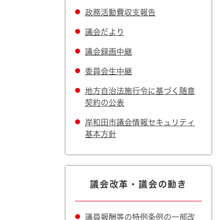
政務活動費収支報告
議会だより
議会録画中継
委員会生中継
地方自治法施行令に基づく随意
契約の公表
岸和田市議会情報セキュリティ
基本方針
議会改革・議会の動き
議員報酬等の特例条例の一部改