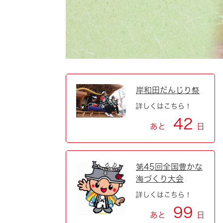
自然・環境・公園
住宅
引っ越し
おくやみ
男女共同参画
地域コミュニティ
ティア・協働
道路・河川・交通
まちづくり
岸和田だんじり祭
詳しくはこちら！
文化
国際交流
42
あと
日
とじる
第45回全国豊かな
海づくり大会
詳しくはこちら！
99
あと
日