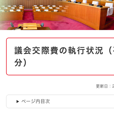
とじる
とじる
・ボラン
本
議会交際費の執行状況（
文
分）
更新日：2
ページ内目次