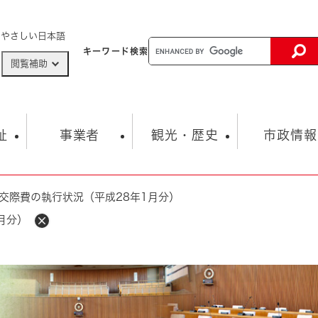
メニューを飛ばして本文へ
やさしい日本語
キーワード
検索
閲覧補助
ザードマップ
AED設置箇所
祉
事業者
観光・歴史
市政情報
交際費の執行状況（平成28年1月分）
健康・生活
子育て
市の概要
入札・契約情報
観光スポット
生涯学習・スポーツ
オープンデータ
総合計画
まちづくり・協働
月分）
行財政
産業振興
動画情報
人権・平和
税金
とじる
とじる
市政
環境
職員採用情報
福祉・介護
とじる
市役所・施設の案内