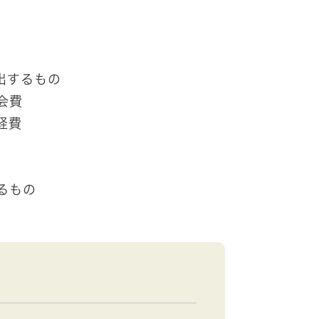
出するもの
会費
経費
るもの