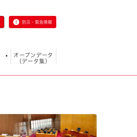
防災・緊急情報
オープンデータ
（データ集）
とじる