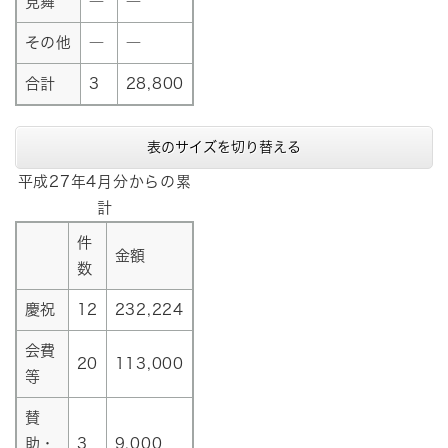
見舞
―
―
その他
―
―
合計
3
28,800
表のサイズを切り替える
平成27年4月分からの累
計
件
金額
数
慶祝
12
232,224
会費
20
113,000
等
賛
助・
3
9,000