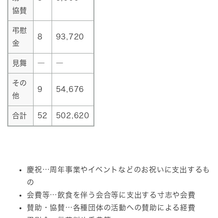
協賛
弔慰
8
93,720
金
見舞
―
―
その
9
54,676
他
合計
52
502,620
慶祝…周年事業やイベントなどのお祝いに支出するも
の
会費等…飲食を伴う会合等に支出する寸志や会費
賛助・協賛…各種団体の活動への賛助による経費