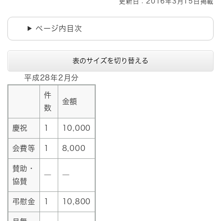
更新日：2016年3月15日掲載
ページ内目次
表のサイズを切り替える
平成28年2月分
件
金額
数
慶祝
1
10,000
会費等
1
8,000
賛助・
―
―
協賛
弔慰金
1
10,800