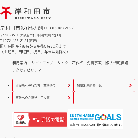
岸和田市役所
法人番号6000020272027
〒596-8510 大阪府岸和田市岸城町7番1号
Tel:072-423-2121(代表)
開庁時間:午前9時から午後5時30分まで
（土曜日、日曜日、祝日、年末年始除く）
利用案内
サイトマップ
リンク・著作権・免責事項
個人情報保護
アクセシビリティ
市役所への行き方・業務時間
組織別連絡先一覧
市政へのご意見・ご提案