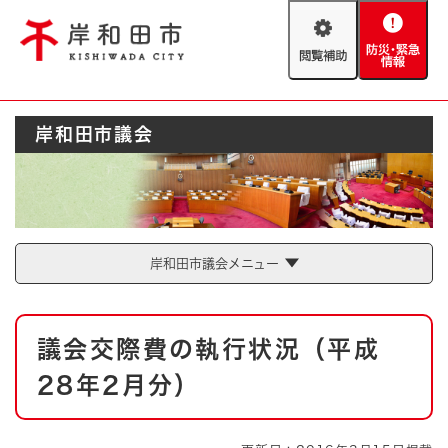
ペ
メニューを飛ばして本文へ
ー
閲
防
ジ
覧
災
の
補
・
先
助
緊
頭
Foreign language
岸和田市議会
急
で
防災・緊急情報
救急・消防
情
す
報
。
やさしい日本語
ハザードマップ
AED設置箇所
文字サイズ
拡大
標準
岸和田市議会メニュー
とじる
背景色変更
白
黒
青
本
議会交際費の執行状況（平成
文
とじる
28年2月分）