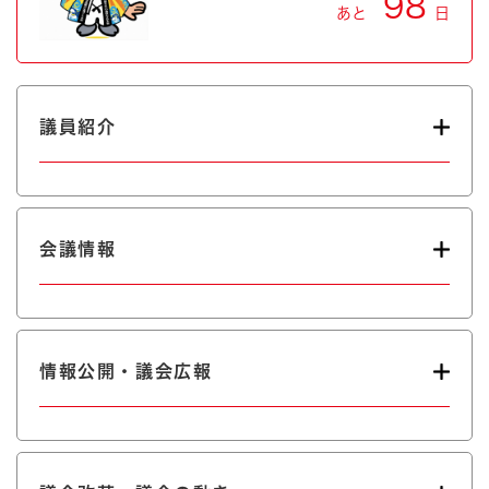
98
あと
日
議員紹介
会議情報
情報公開・議会広報