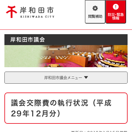
ペ
メニューを飛ばして本文へ
ー
閲
防
ジ
覧
災
の
補
・
先
助
緊
頭
Foreign language
岸和田市議会
急
で
防災・緊急情報
救急・消防
情
す
報
。
やさしい日本語
ハザードマップ
AED設置箇所
文字サイズ
拡大
標準
岸和田市議会メニュー
とじる
背景色変更
白
黒
青
本
議会交際費の執行状況（平成
文
とじる
29年12月分）