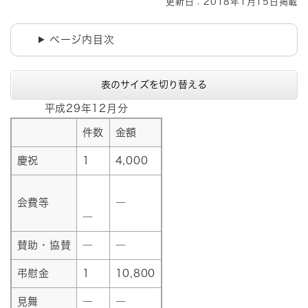
更新日：2018年1月15日掲載
ページ内目次
表のサイズを切り替える
平成29年12月分
件数
金額
慶祝
1
4,000
会費等
―
―
賛助・協賛
―
―
弔慰金
1
10,800
見舞
―
―