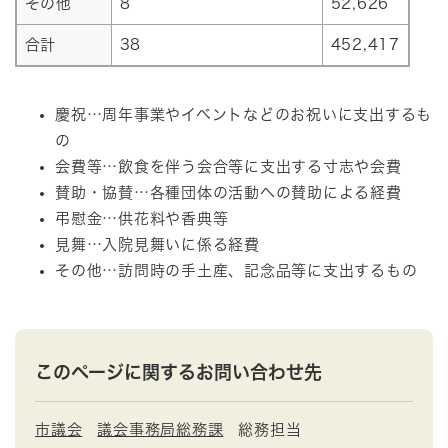
その他
8
52,626
合計
38
452,417
慶祝…周年事業やイベントなどのお祝いに支出するも
の
会費等…飲食を伴う会合等に支出する寸志や会費
賛助・協賛…各種団体の活動への賛助による経費
弔慰金…供花料や香典等
見舞…入院見舞いに係る経費
その他…訪問時の手土産、記念品等に支出するもの
このページに関するお問い合わせ先
市議会
議会事務局総務課
総務担当