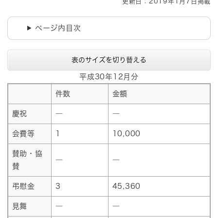
更新日：2019年1月7日掲載
ページ内目次
表のサイズを切り替える
平成30年12月分
件数
金額
慶祝
―
―
会費等
1
10,000
賛助・協
―
―
賛
弔慰金
3
45,360
見舞
―
―