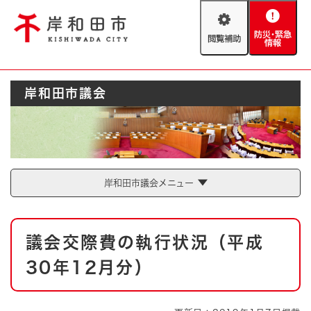
ペ
メニューを飛ばして本文へ
ー
閲
防
ジ
覧
災
の
補
・
先
助
緊
頭
Foreign language
岸和田市議会
急
で
防災・緊急情報
救急・消防
情
す
報
。
やさしい日本語
ハザードマップ
AED設置箇所
文字サイズ
拡大
標準
岸和田市議会メニュー
とじる
背景色変更
白
黒
青
本
議会交際費の執行状況（平成
文
とじる
30年12月分）