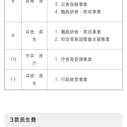
8
反甫 旭
災害保険事業
職員研修・育成事業
井舎 英
職員研修・育成事業
9
生
町会等施設整備支援事業
中井 良
10
庁舎等管理事業
介
井舎 英
11
行政経営事業
生
3款民生費