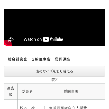
一般会計歳出 3款民生費 質問通告
表のサイズを切り替える
表2
通告
委員名
質問事項
順
松本 妙
生活困窮者自立支援費