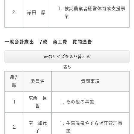
被災農業者経営体育成支援事
2
岸田 厚
業
一般会計歳出 7款 商工費 質問通告
表のサイズを切り替える
表5
通告
委員名
質問事項
順
京西 且
1
その他の事業
哲
南 加代
牛滝温泉やすらぎ荘管理事
2
子
業