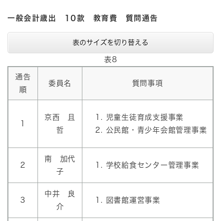
一般会計歳出 10款 教育費 質問通告
表のサイズを切り替える
表8
通告
委員名
質問事項
順
京西 且
児童生徒育成支援事業
1
哲
公民館・青少年会館管理事業
南 加代
2
学校給食センター管理事業
子
中井 良
3
図書館運営事業
介