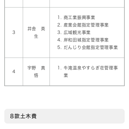
商工業振興事業
産業会館指定管理事業
井舎 英
3
広域観光事業
生
岸和田城指定管理事業
だんじり会館指定管理事業
宇野 真
牛滝温泉やすらぎ荘管理事
4
悟
業
8款土木費