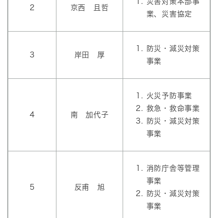
災害対策本部事
2
京西 且哲
業、災害協定
防災・減災対策
3
岸田 厚
事業
火災予防事業
救急・救命事業
4
南 加代子
防災・減災対策
事業
消防庁舎等管理
事業
5
反甫 旭
防災・減災対策
事業