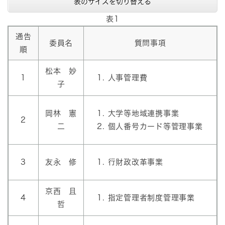
表のサイズを切り替える
表1
通告
委員名
質問事項
順
松本 妙
1
人事管理費
子
岡林 憲
大学等地域連携事業
2
二
個人番号カード等管理事業
3
友永 修
行財政改革事業
京西 且
4
指定管理者制度管理事業
哲