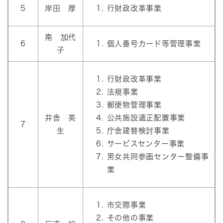
5
岸田 厚
行財政改革事業
南 加代
6
個人番号カード等管理事業
子
行財政改革事業
法規事業
郵便物管理事業
井舎 英
公共施設適正配置事業
7
生
庁舎建替検討事業
サービスセンター事業
男女共同参画センター整備事
業
市交際事業
その他の事業