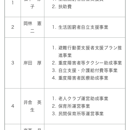
1
子
扶助費
岡林 憲
2
生活困窮者自立支援事業
二
避難行動要支援者支援プラン推
進事業
3
岸田 厚
重度障害者等タクシー助成事業
自立支援・介護給付費等事業
重度障害者医療助成事業
老人クラブ運営助成事業
井舎 英
4
保育所運営事業
生
民間保育所等運営事業