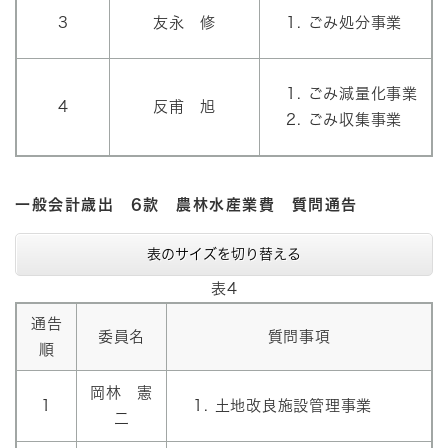
3
友永 修
ごみ処分事業
ごみ減量化事業
4
反甫 旭
ごみ収集事業
一般会計歳出 6款 農林水産業費 質問通告
表のサイズを切り替える
表4
通告
委員名
質問事項
順
岡林 憲
1
土地改良施設管理事業
二