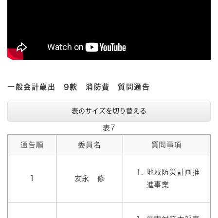
一般会計歳出 9款 消防費 質問通告
表のサイズを切り替える
表7
通告順
委員名
質問事項
地域防災計画推
1
友永 修
進事業