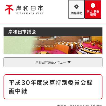
ペ
メニューを飛ばして本文へ
ー
閲
防
ジ
覧
災
の
補
・
先
助
緊
頭
Foreign language
岸和田市議会
急
で
防災・緊急情報
救急・消防
情
す
報
。
やさしい日本語
ハザードマップ
AED設置箇所
文字サイズ
拡大
標準
岸和田市議会メニュー
とじる
背景色変更
白
黒
青
本
平成30年度決算特別委員会録
文
とじる
画中継