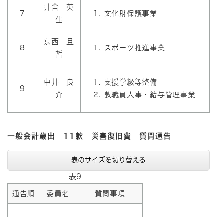
井舎 英
7
文化財保護事業
生
京西 且
8
スポーツ推進事業
哲
中井 良
支援学級等整備
9
介
教職員人事・給与管理事業
一般会計歳出 11款 災害復旧費 質問通告
表のサイズを切り替える
表9
通告順
委員名
質問事項