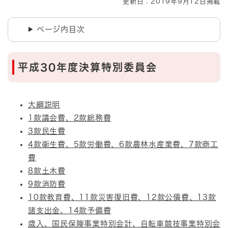
更新日：2019年9月12日掲載
ページ内目次
平成30年度決算特別委員会
大綱説明
1款議会費、2款総務費
3款民生費
4款衛生費、5款労働費、6款農林水産業費、7款商工
費
8款土木費
9款消防費
10款教育費、11款災害復旧費、12款公債費、13款
諸支出金、14款予備費
歳入、国民保険事業特別会計、自転車競技事業特別会