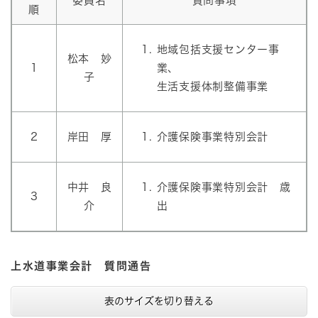
委員名
質問事項
順
地域包括支援センター事
松本 妙
1
業、
子
生活支援体制整備事業
2
岸田 厚
介護保険事業特別会計
中井 良
介護保険事業特別会計 歳
3
介
出
上水道事業会計 質問通告
表のサイズを切り替える