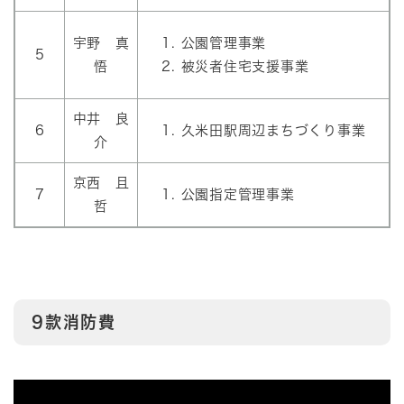
宇野 真
公園管理事業
5
悟
被災者住宅支援事業
中井 良
6
久米田駅周辺まちづくり事業
介
京西 且
7
公園指定管理事業
哲
9款消防費