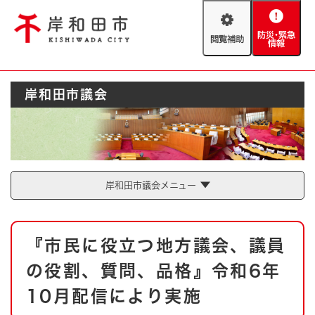
ペ
メニューを飛ばして本文へ
ー
閲
防
ジ
覧
災
の
補
・
先
助
緊
頭
Foreign language
岸和田市議会
急
で
防災・緊急情報
救急・消防
情
す
報
。
やさしい日本語
ハザードマップ
AED設置箇所
文字サイズ
拡大
標準
岸和田市議会メニュー
とじる
背景色変更
白
黒
青
本
『市民に役立つ地方議会、議員
文
とじる
の役割、質問、品格』令和6年
10月配信により実施