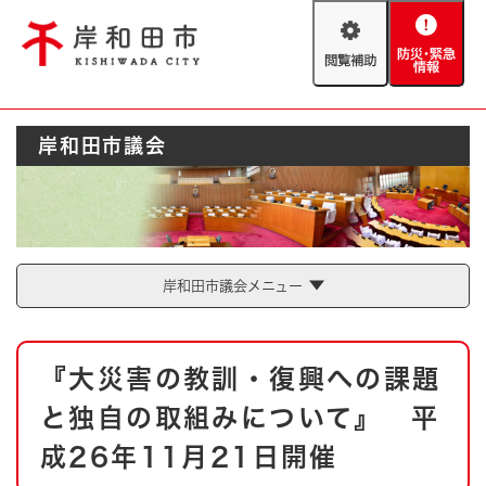
ペ
メニューを飛ばして本文へ
ー
閲
防
ジ
覧
災
の
補
・
先
助
緊
頭
Foreign language
岸和田市議会
急
で
防災・緊急情報
救急・消防
情
す
報
。
やさしい日本語
ハザードマップ
AED設置箇所
文字サイズ
拡大
標準
岸和田市議会メニュー
とじる
背景色変更
白
黒
青
本
『大災害の教訓・復興への課題
文
とじる
と独自の取組みについて』 平
成26年11月21日開催