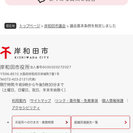
トップページ
>
岸和田市議会
>
議会基本条例を制定しました
現在地
岸和田市役所
法人番号6000020272027
〒596-8510 大阪府岸和田市岸城町7番1号
Tel:072-423-2121(代表)
開庁時間:午前9時から午後5時30分まで
（土曜日、日曜日、祝日、年末年始除く）
利用案内
サイトマップ
リンク・著作権・免責事項
個人情報保護
アクセシビリティ
市役所への行き方・業務時間
組織別連絡先一覧