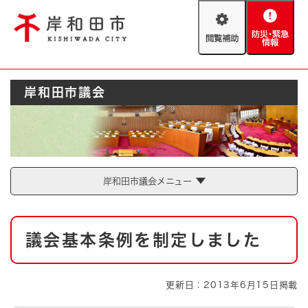
ペ
メニューを飛ばして本文へ
ー
閲
防
ジ
覧
災
の
補
・
先
助
緊
頭
Foreign language
岸和田市議会
急
で
防災・緊急情報
救急・消防
情
す
報
。
やさしい日本語
ハザードマップ
AED設置箇所
文字サイズ
拡大
標準
岸和田市議会メニュー
とじる
背景色変更
白
黒
青
本
議会基本条例を制定しました
文
とじる
更新日：2013年6月15日掲載