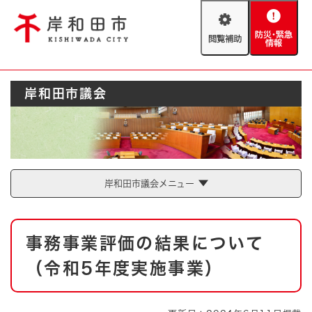
ペ
メニューを飛ばして本文へ
ー
閲
防
ジ
覧
災
の
補
・
先
助
緊
頭
Foreign language
岸和田市議会
急
で
防災・緊急情報
救急・消防
情
す
報
。
やさしい日本語
ハザードマップ
AED設置箇所
文字サイズ
拡大
標準
岸和田市議会メニュー
とじる
背景色変更
白
黒
青
本
事務事業評価の結果について
文
とじる
（令和5年度実施事業）