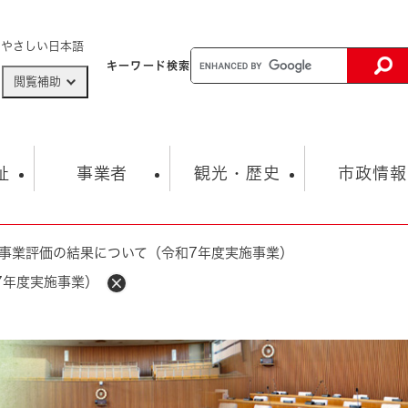
メニューを飛ばして本文へ
やさしい日本語
キーワード
検索
閲覧補助
ザードマップ
AED設置箇所
祉
事業者
観光・歴史
市政情報
事業評価の結果について（令和7年度実施事業）
健康・生活
子育て
市の概要
入札・契約情報
観光スポット
生涯学習・スポーツ
オープンデータ
総合計画
まちづくり・協働
7年度実施事業）
行財政
産業振興
動画情報
人権・平和
税金
とじる
とじる
市政
環境
職員採用情報
福祉・介護
とじる
市役所・施設の案内