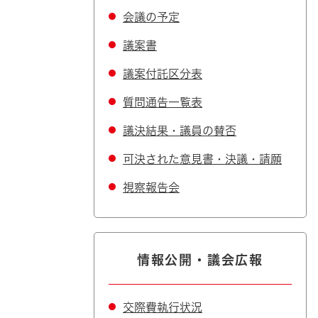
会議の予定
議案書
議案付託区分表
質問通告一覧表
議決結果・議員の賛否
可決された意見書・決議・請願
視察報告会
情報公開・議会広報
交際費執行状況