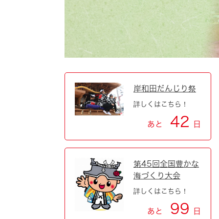
自然・環境・公園
住宅
引っ越し
おくやみ
男女共同参画
地域コミュニティ
ティア・協働
道路・河川・交通
まちづくり
岸和田だんじり祭
詳しくはこちら！
文化
国際交流
42
あと
日
とじる
第45回全国豊かな
海づくり大会
詳しくはこちら！
99
あと
日