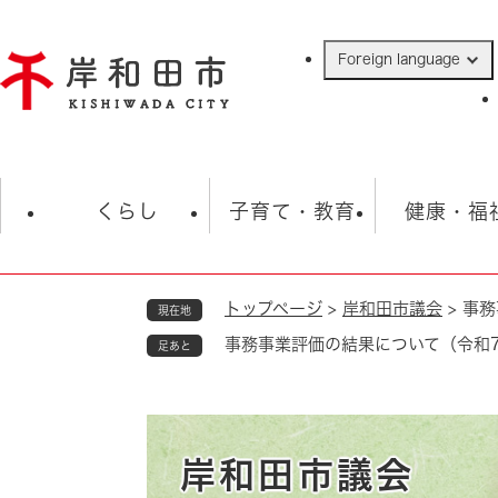
ペ
ー
Foreign language
ジ
の
先
頭
で
防災・緊急情報
救急・消防
ハ
す
くらし
子育て・教育
健康・福
。
トップページ
>
岸和田市議会
>
事務
現在地
相談
学校
住民票・戸籍
観光
福祉・
事務事業評価の結果について（令和
足あと
税金
保険・年金
歴史
ごみ・衛生・動物
救急・消防
防災・防犯
上水道・下水道
岸和田市議会