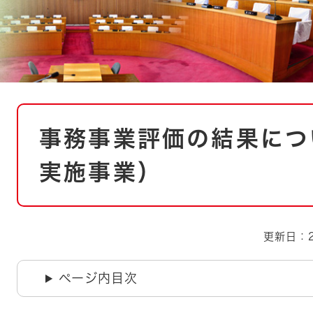
とじる
とじる
・ボラン
本
事務事業評価の結果につ
文
実施事業）
更新日：2
ページ内目次