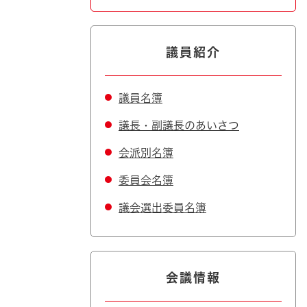
議員紹介
議員名簿
議長・副議長のあいさつ
会派別名簿
委員会名簿
議会選出委員名簿
会議情報