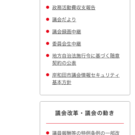
政務活動費収支報告
議会だより
議会録画中継
委員会生中継
地方自治法施行令に基づく随意
契約の公表
岸和田市議会情報セキュリティ
基本方針
議会改革・議会の動き
議員報酬等の特例条例の一部改