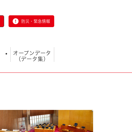
防災・緊急情報
オープンデータ
（データ集）
とじる