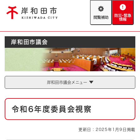
ペ
メニューを飛ばして本文へ
ー
閲
防
ジ
覧
災
の
補
・
先
助
緊
頭
Foreign language
岸和田市議会
急
で
防災・緊急情報
救急・消防
情
す
報
。
やさしい日本語
ハザードマップ
AED設置箇所
文字サイズ
拡大
標準
岸和田市議会メニュー
とじる
背景色変更
白
黒
青
本
令和6年度委員会視察
文
とじる
更新日：2025年1月9日掲載