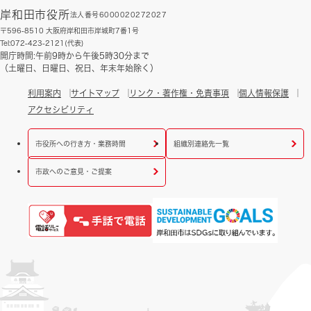
岸和田市役所
法人番号6000020272027
〒596-8510 大阪府岸和田市岸城町7番1号
Tel:072-423-2121(代表)
開庁時間:午前9時から午後5時30分まで
（土曜日、日曜日、祝日、年末年始除く）
利用案内
サイトマップ
リンク・著作権・免責事項
個人情報保護
アクセシビリティ
市役所への行き方・業務時間
組織別連絡先一覧
市政へのご意見・ご提案