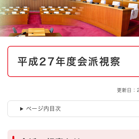
とじる
とじる
・ボラン
本
平成27年度会派視察
文
更新日：2
ページ内目次