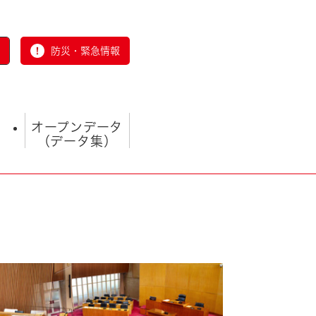
防災・緊急情報
オープンデータ
（データ集）
とじる