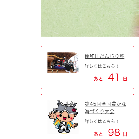
自然・環境・公園
住宅
引っ越し
おくやみ
男女共同参画
地域コミュニティ
ティア・協働
道路・河川・交通
まちづくり
岸和田だんじり祭
詳しくはこちら！
文化
国際交流
41
あと
日
とじる
第45回全国豊かな
海づくり大会
詳しくはこちら！
98
あと
日