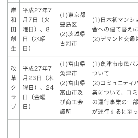
岸
平成27年7
(1)東京都
和
月7日（火
(1)日本初マン
豊島区
田
曜日）、8
舎への建て替え
(2)茨城県
創
日（水曜
(2)デマンド交通
古河市
生
日）
(1)富山県
(1)魚津市市民
改
平成27年7
魚津市
ついて
革
月23日（木
(2)富山県
(2)コミュニテ
ク
曜日）、24
富山市及
業について、コミ
ラ
日（金曜
び商工会
の運行事業の一
ブ
日）
議所
が運行するに至