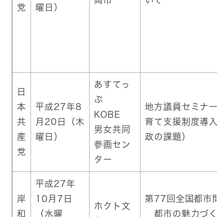
岡市
いて
党
曜日）
あすてっ
日
ぷ
本
平成27年8
地方議員セミナ
KOBE
共
月20日（木
育て支援制度導
男女共同
産
曜日）
政の課題）
参画セン
党
ター
平成27年
岸
10月7日
第77回全国都市
ホクト文
和
（水曜
都市の魅力づく