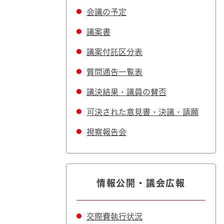
会議の予定
議案書
議案付託区分表
質問通告一覧表
議決結果・議員の賛否
可決された意見書・決議・請願
視察報告会
情報公開・議会広報
交際費執行状況