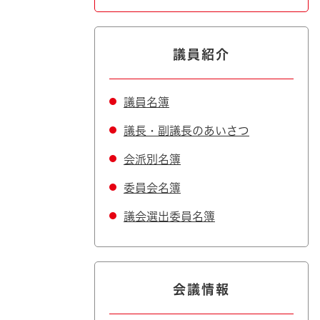
議員紹介
議員名簿
議長・副議長のあいさつ
会派別名簿
委員会名簿
議会選出委員名簿
会議情報