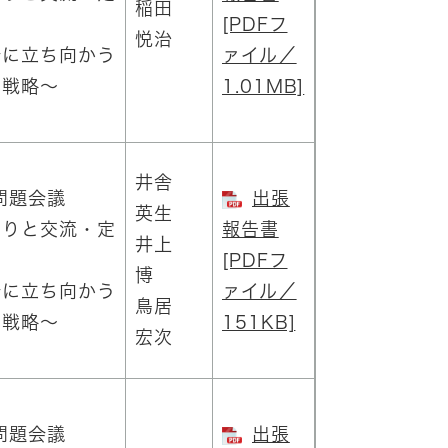
稲田
[PDFフ
悦治
に立ち向かう
ァイル／
化戦略～
1.01MB]
井舎
問題会議
出張
英生
りと交流・定
報告書
井上
[PDFフ
博
に立ち向かう
ァイル／
鳥居
化戦略～
151KB]
宏次
問題会議
出張