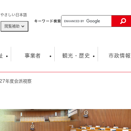
メニューを飛ばして本文へ
やさしい日本語
キーワード
検索
閲覧補助
ザードマップ
AED設置箇所
祉
事業者
観光・歴史
市政情報
27年度会派視察
健康・生活
子育て
市の概要
入札・契約情報
観光スポット
生涯学習・スポーツ
オープンデータ
総合計画
まちづくり・協働
行財政
産業振興
動画情報
人権・平和
税金
とじる
とじる
市政
環境
職員採用情報
福祉・介護
とじる
市役所・施設の案内