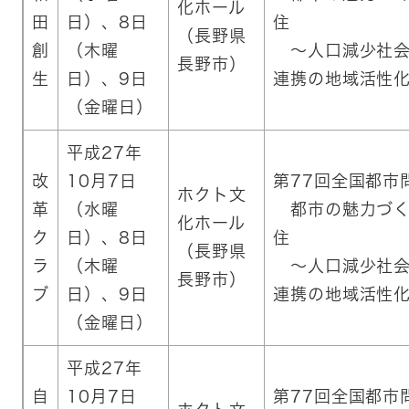
化ホール
田
日）、8日
住
（長野県
創
（木曜
～人口減少社会
長野市）
生
日）、9日
連携の地域活性
（金曜日）
平成27年
改
10月7日
第77回全国都市
ホクト文
革
（水曜
都市の魅力づく
化ホール
ク
日）、8日
住
（長野県
ラ
（木曜
～人口減少社会
長野市）
ブ
日）、9日
連携の地域活性
（金曜日）
平成27年
自
10月7日
第77回全国都市