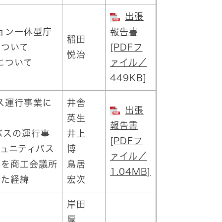
出張
ション一体型庁
報告書
稲田
について
[PDFフ
悦治
について
ァイル／
449KB]
バス運行事業に
井舎
出張
英生
報告書
ィバスの運行事
井上
[PDFフ
ュニティバス
博
ァイル／
部を商工会議所
鳥居
1.04MB]
った経緯
宏次
岸田
厚