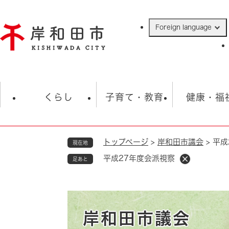
ペ
ー
Foreign language
ジ
の
先
頭
で
防災・緊急情報
救急・消防
ハ
す
くらし
子育て・教育
健康・福
。
トップページ
>
岸和田市議会
>
平成
現在地
相談
学校
住民票・戸籍
観光
福祉・
平成27年度会派視察
足あと
税金
保険・年金
歴史
ごみ・衛生・動物
救急・消防
防災・防犯
上水道・下水道
岸和田市議会