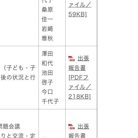
代子
ァイル／
桑原
59KB]
佳一
岩崎
雅秋
澤田
出張
和代
ー（子ども・子
報告書
池田
入後の状況と行
[PDFフ
啓子
ァイル／
今口
218KB]
千代子
問題会議
出張
りと交流・定
報告書