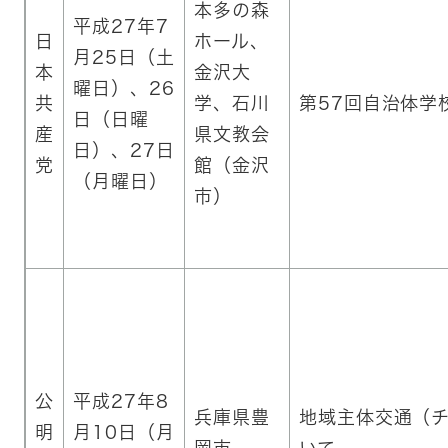
本多の森
平成27年7
日
ホール、
月25日（土
本
金沢大
曜日）、26
共
学、石川
第57回自治体学
日（日曜
産
県文教会
日）、27日
党
館（金沢
（月曜日）
市）
公
平成27年8
兵庫県豊
地域主体交通（
明
月10日（月