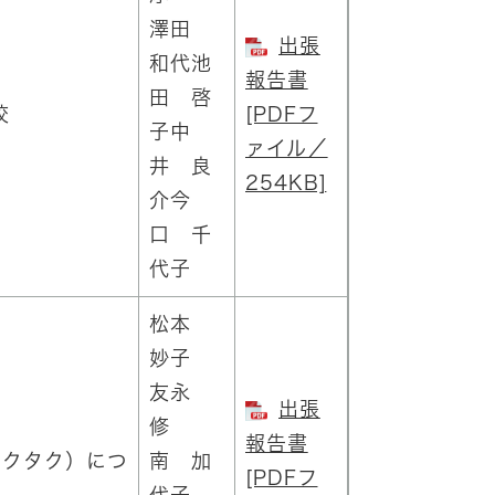
澤田
出張
和代池
報告書
田 啓
校
[PDFフ
子中
ァイル／
井 良
254KB]
介今
口 千
代子
松本
妙子
友永
出張
修
報告書
チクタク）につ
南 加
[PDFフ