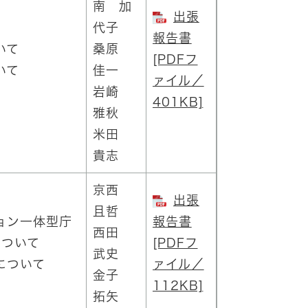
南 加
出張
代子
報告書
いて
桑原
[PDFフ
いて
佳一
ァイル／
岩崎
401KB]
雅秋
米田
貴志
京西
出張
且哲
ション一体型庁
報告書
西田
について
[PDFフ
武史
について
ァイル／
金子
112KB]
拓矢