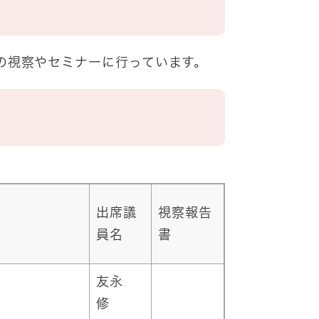
の視察やセミナーに行っています。
出席議
視察報告
員名
書
友永
修