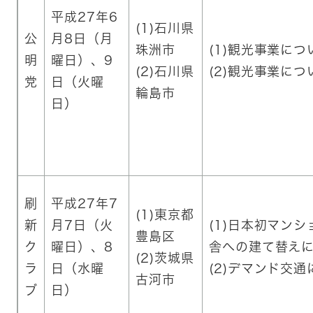
平成27年6
(1)石川県
公
月8日（月
珠洲市
(1)観光事業につ
明
曜日）、9
(2)石川県
(2)観光事業につ
党
日（火曜
輪島市
日）
刷
平成27年7
(1)東京都
新
月7日（火
(1)日本初マン
豊島区
ク
曜日）、8
舎への建て替え
(2)茨城県
ラ
日（水曜
(2)デマンド交通
古河市
ブ
日）