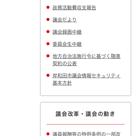
政務活動費収支報告
議会だより
議会録画中継
委員会生中継
地方自治法施行令に基づく随意
契約の公表
岸和田市議会情報セキュリティ
基本方針
議会改革・議会の動き
議員報酬等の特例条例の一部改