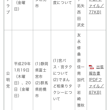
（金曜
度について
ラ
市
拓矢
ァイル／
日）
ブ
西
77KB]
田
武史
友
永
修
桑
(1)宮バ
原
平成29年
(1)静岡
ス・宮タク
佳一
出張
1月19日
県富士
公
について
南
報告書
（木曜
宮市
明
(2)でまん
加代
[PDFフ
日）、20
(2)群馬
党
ど相乗りタ
子
ァイル／
日（金曜
県前橋
クシーにつ
岩
87KB]
日）
市
いて
崎
雅秋