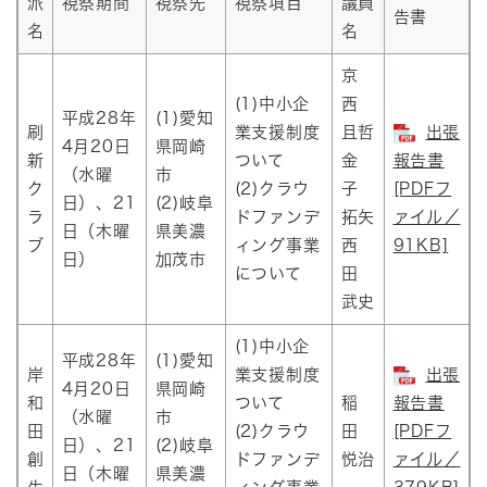
派
視察期間
視察先
視察項目
議員
告書
名
名
京
(1)中小企
西
平成28年
(1)愛知
刷
業支援制度
且哲
出張
4月20日
県岡崎
新
ついて
金
報告書
（水曜
市
ク
(2)クラウ
子
[PDFフ
日）、21
(2)岐阜
ラ
ドファンデ
拓矢
ァイル／
日（木曜
県美濃
ブ
ィング事業
西
91KB]
日）
加茂市
について
田
武史
(1)中小企
平成28年
(1)愛知
岸
業支援制度
出張
4月20日
県岡崎
和
ついて
稲
報告書
（水曜
市
田
(2)クラウ
田
[PDFフ
日）、21
(2)岐阜
創
ドファンデ
悦治
ァイル／
日（木曜
県美濃