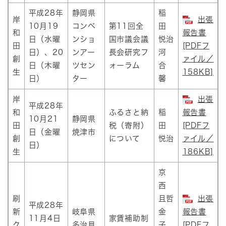
平成28年
静岡県
稲
岸
出張
10月19
コンベ
第11回全
田
和
報告書
日（水曜
ンショ
国市議会議
悦治
田
[PDFフ
日）、20
ンアー
長会研究フ
河
創
ァイル／
日（木曜
ツセン
ォーラム
合
生
158KB]
日）
ター
馨
岸
出張
平成28年
和
ふるさと納
稲
報告書
10月21
静岡県
田
税（寄附）
田
[PDFフ
日（金曜
焼津市
創
について
悦治
ァイル／
日）
生
186KB]
京
西
刷
且哲
出張
平成28年
新
岐阜県
金
報告書
11月4日
家賃補助制
ク
多治見
子
[PDFフ