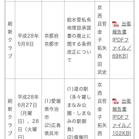
京
西
給水管私有
刷
且哲
出張
地埋設承諾
新
金
報告書
平成28年
京都府
書の廃止に
ク
子
[PDFフ
5月9日
京都市
関する条例
ラ
拓矢
ァイル／
改正につい
ブ
西
69KB]
て
田
武史
京
(1)道の駅
西
平成28年
（多々羅し
刷
(1)愛媛
且哲
出張
6月27日
まなみ公
新
県今治
金
報告書
（月曜
園・しまな
ク
市
子
[PDFフ
日）、28
みの駅御
ラ
(2)広島
拓矢
ァイル／
日（火曜
島）
ブ
県呉市
西
102KB]
日）
(2)債権回