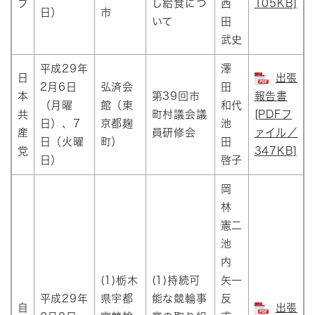
ブ
し給食につ
西
105KB]
日）
市
いて
田
武史
平成29年
澤
日
出張
2月6日
弘済会
田
本
第39回市
報告書
（月曜
館（東
和代
共
町村議会議
[PDFフ
日）、7
京都麹
池
産
員研修会
ァイル／
日（火曜
町）
田
党
347KB]
日）
啓子
岡
林
憲二
池
内
(1)栃木
(1)持続可
矢一
平成29年
県宇都
能な競輪事
反
自
出張