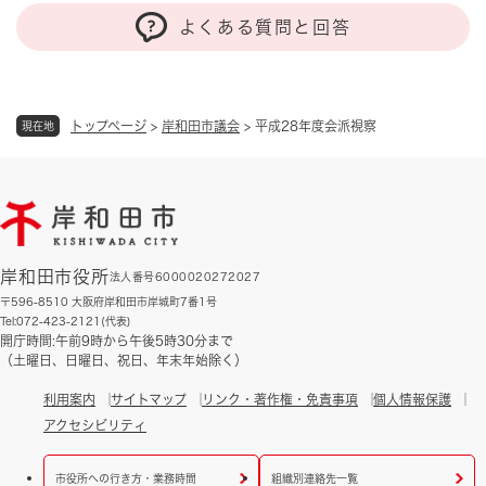
よくある質問と回答
トップページ
>
岸和田市議会
>
平成28年度会派視察
現在地
岸和田市役所
法人番号6000020272027
〒596-8510 大阪府岸和田市岸城町7番1号
Tel:072-423-2121(代表)
開庁時間:午前9時から午後5時30分まで
（土曜日、日曜日、祝日、年末年始除く）
利用案内
サイトマップ
リンク・著作権・免責事項
個人情報保護
アクセシビリティ
市役所への行き方・業務時間
組織別連絡先一覧