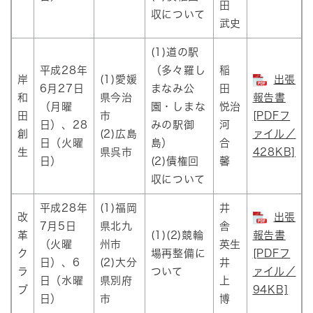
田
収について
武史
(1)道の駅
平成28年
（多々羅し
稲
岸
(1)愛媛
出張
6月27日
まなみ公
田
和
県今治
報告書
（月曜
園・しまな
悦治
田
市
[PDFフ
日）、28
みの駅御
河
創
(2)広島
ァイル／
日（火曜
島）
合
生
県呉市
428KB]
日）
(2)債権回
馨
収について
平成28年
(1)福岡
井
改
出張
7月5日
県北九
舎
革
(1)(2)競輪
報告書
（火曜
州市
英生
ク
場再整備に
[PDFフ
日）、6
(2)大分
井
ラ
ついて
ァイル／
日（水曜
県別府
上
ブ
94KB]
日）
市
博