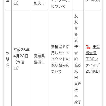
生
ィング事業
379KB]
日）
加茂市
について
友
永
修
桑
原
競輪場を活
佳一
出張
平成28年
公
用したイン
岩
報告書
4月28日
愛知県
明
バウンドの
崎
[PDFフ
（木曜
豊橋市
党
取り組みに
雅秋
ァイル／
日）
ついて
米
254KB]
田
貴志
松
本
妙子