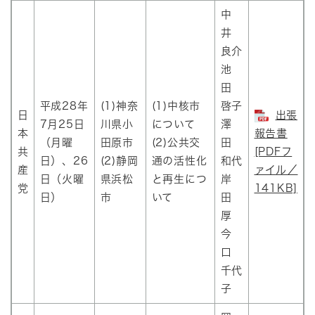
中
井
良介
池
田
平成28年
(1)神奈
(1)中核市
啓子
日
出張
7月25日
川県小
について
澤
本
報告書
（月曜
田原市
(2)公共交
田
共
[PDFフ
日）、26
(2)静岡
通の活性化
和代
産
ァイル／
日（火曜
県浜松
と再生につ
岸
党
141KB]
日）
市
いて
田
厚
今
口
千代
子