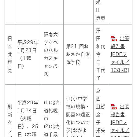
米
田
貴志
澤
阪南大
日
田
出張
平成29年
学あべ
本
第21 回お
和代
報告書
1月21日
のハル
共
おさか自治
今
[PDFフ
（土曜
カスキ
産
体学校
口
ァイル／
日）
ャンパ
党
千代
128KB]
ス
子
京
(1)小中学
西
平成29年
(1)北海
刷
校の規模・
且哲
出張
1月24日
道札幌
新
配置の適正
金
報告書
（火曜
市
ク
化について
子
[PDFフ
日）、25
(2)北海
ラ
(2)なかよ
拓矢
ァイル／
日（水曜
道千歳