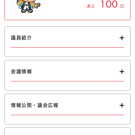
100
あと
日
議員紹介
会議情報
情報公開・議会広報