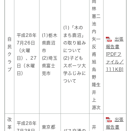
岡
林
憲二
池
(1)「木の
内
平成28年
(1)栃木
まち鹿沼」
自
矢一
出張
7月26日
県鹿沼
の取り組み
民
反
報告書
（火曜
市
について
ク
甫
[PDFフ
日）、27
(2)埼玉
(2)子ども
ラ
旭
ァイル／
日（水曜
県富士
スポーツ大
ブ
烏
111KB]
日）
見市
学ふじみに
野
ついて
隆生
井
上
源次
改
出張
平成28年
革
東京都
井
報告書
7月28日
バス交通の