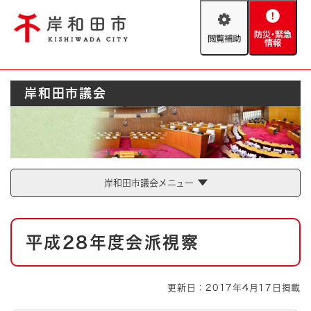
ペ
メニューを飛ばして本文へ
ー
閲
防
ジ
覧
災
の
補
・
先
助
緊
頭
Foreign language
岸和田市議会
急
で
防災・緊急情報
救急・消防
情
す
報
。
やさしい日本語
ハザードマップ
AED設置箇所
文字サイズ
拡大
標準
岸和田市議会メニュー
とじる
背景色変更
白
黒
青
本
平成28年度会派視察
文
とじる
更新日：2017年4月17日掲載