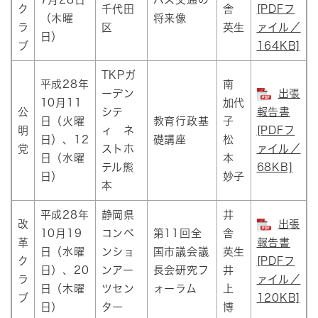
ク
千代田
舎
[PDFフ
（木曜
将来像
ラ
区
英生
ァイル／
日）
ブ
164KB]
TKPガ
平成28年
南
ーデン
出張
10月11
加代
公
シテ
報告書
日（火曜
教育行政基
子
明
ィ ネ
[PDFフ
日）、12
礎講座
松
党
ストホ
ァイル／
日（水曜
本
テル熊
68KB]
日）
妙子
本
平成28年
静岡県
井
改
出張
10月19
コンベ
第11回全
舎
革
報告書
日（水曜
ンショ
国市議会議
英生
ク
[PDFフ
日）、20
ンアー
長会研究フ
井
ラ
ァイル／
日（木曜
ツセン
ォーラム
上
ブ
120KB]
日）
ター
博