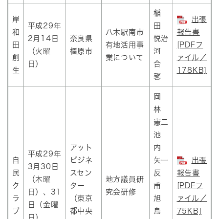
稲
岸
出張
平成29年
田
和
八木駅南市
報告書
2月14日
奈良県
悦治
田
有地活用事
[PDFフ
（火曜
橿原市
河
創
業について
ァイル／
日）
合
生
178KB]
馨
岡
林
憲二
池
アット
内
平成29年
自
ビジネ
矢一
出張
3月30日
民
スセン
反
報告書
（木曜
地方議員研
ク
ター
甫
[PDFフ
日）、31
究会研修
ラ
（東京
旭
ァイル／
日（金曜
ブ
都中央
烏
75KB]
日）