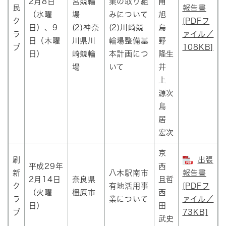
2月8日
宮競輪
業の取り組
甫
民
報告書
（水曜
場
みについて
旭
ク
[PDFフ
日）、9
(2)神奈
(2)川崎競
烏
ラ
ァイル／
日（木曜
川県川
輪場整備基
野
ブ
108KB]
日）
崎競輪
本計画につ
隆生
場
いて
井
上
源次
鳥
居
宏次
京
刷
出張
平成29年
西
新
八木駅南市
報告書
2月14日
奈良県
且哲
ク
有地活用事
[PDFフ
（火曜
橿原市
西
ラ
業について
ァイル／
日）
田
ブ
73KB]
武史