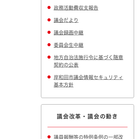
政務活動費収支報告
議会だより
議会録画中継
委員会生中継
地方自治法施行令に基づく随意
契約の公表
岸和田市議会情報セキュリティ
基本方針
議会改革・議会の動き
議員報酬等の特例条例の一部改