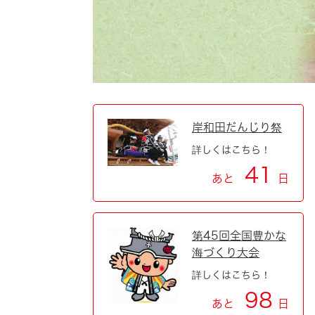
自然・環境・公園
住宅
引っ越し
おくやみ
男女共同参画
地域コミュニティ
ティア・協働
道路・河川・交通
まちづくり
岸和田だんじり祭
詳しくはこちら！
文化
国際交流
41
あと
日
とじる
第45回全国豊かな
海づくり大会
詳しくはこちら！
98
あと
日