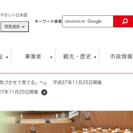
メニューを飛ばして本文へ
やさしい日本語
キーワード
検索
閲覧補助
ザードマップ
AED設置箇所
祉
事業者
観光・歴史
市政情報
気づかせて育てる」へ』 平成27年11月25日開催
健康・生活
子育て
市の概要
入札・契約情報
観光スポット
生涯学習・スポーツ
オープンデータ
総合計画
まちづくり・協働
7年11月25日開催
行財政
産業振興
動画情報
人権・平和
税金
とじる
とじる
市政
環境
職員採用情報
福祉・介護
とじる
市役所・施設の案内