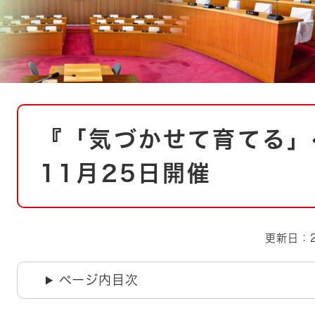
とじる
とじる
・ボラン
本
『「気づかせて育てる」
文
11月25日開催
更新日：2
ページ内目次