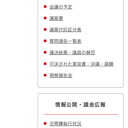
会議の予定
議案書
議案付託区分表
質問通告一覧表
議決結果・議員の賛否
可決された意見書・決議・請願
視察報告会
情報公開・議会広報
交際費執行状況