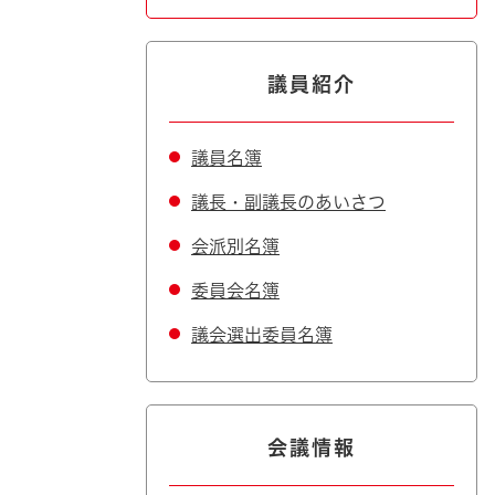
議員紹介
議員名簿
議長・副議長のあいさつ
会派別名簿
委員会名簿
議会選出委員名簿
会議情報