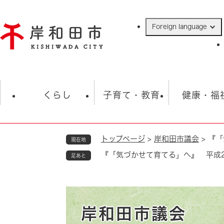
ペ
ー
Foreign language
ジ
の
先
頭
で
防災・緊急情報
救急・消防
ハ
す
くらし
子育て・教育
健康・福
。
トップページ
>
岸和田市議会
>
『「
現在地
相談
学校
住民票・戸籍
観光
福祉・
『「気づかせて育てる」へ』 平成2
足あと
税金
保険・年金
歴史
ごみ・衛生・動物
救急・消防
防災・防犯
上水道・下水道
岸和田市議会