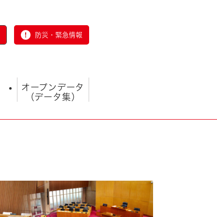
防災・緊急情報
オープンデータ
（データ集）
とじる