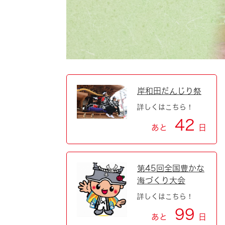
自然・環境・公園
住宅
引っ越し
おくやみ
男女共同参画
地域コミュニティ
ティア・協働
道路・河川・交通
まちづくり
岸和田だんじり祭
詳しくはこちら！
文化
国際交流
42
あと
日
とじる
第45回全国豊かな
海づくり大会
詳しくはこちら！
99
あと
日