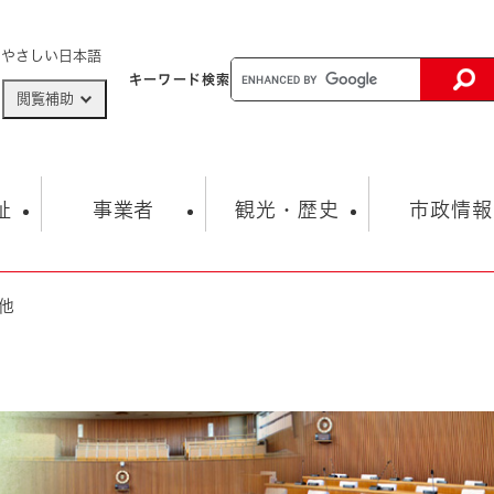
メニューを飛ばして本文へ
やさしい日本語
キーワード
検索
閲覧補助
ザードマップ
AED設置箇所
祉
事業者
観光・歴史
市政情報
他
健康・生活
子育て
市の概要
入札・契約情報
観光スポット
生涯学習・スポーツ
オープンデータ
総合計画
まちづくり・協働
行財政
産業振興
動画情報
人権・平和
税金
とじる
とじる
市政
環境
職員採用情報
福祉・介護
とじる
市役所・施設の案内