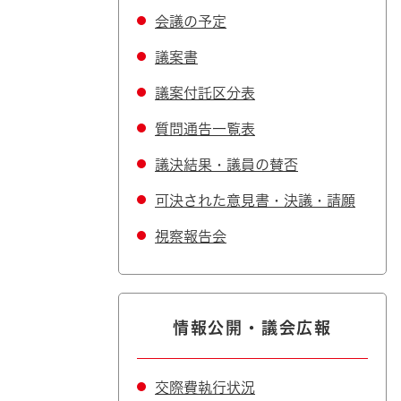
会議の予定
議案書
議案付託区分表
質問通告一覧表
議決結果・議員の賛否
可決された意見書・決議・請願
視察報告会
情報公開・議会広報
交際費執行状況