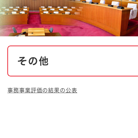
とじる
とじる
・ボラン
本
その他
文
事務事業評価の結果の公表