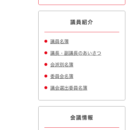
議員紹介
議員名簿
議長・副議長のあいさつ
会派別名簿
委員会名簿
議会選出委員名簿
会議情報