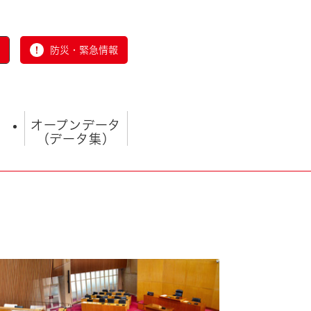
防災・緊急情報
オープンデータ
（データ集）
とじる