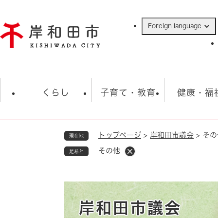
ペ
ー
Foreign language
ジ
の
先
頭
で
防災・緊急情報
救急・消防
ハ
す
くらし
子育て・教育
健康・福
。
トップページ
>
岸和田市議会
>
その
現在地
相談
学校
住民票・戸籍
観光
福祉・
その他
足あと
税金
保険・年金
歴史
ごみ・衛生・動物
救急・消防
防災・防犯
上水道・下水道
岸和田市議会