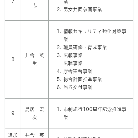
7
業
志
男女共同参画事業
情報セキュリティ強化対策事
業
職員研修・育成事業
井舎 英
広報事業
8
生
広聴事業
庁舎建替事業
総合計画推進事業
旅券交付事業
鳥居 宏
市制施行100周年記念推進事
9
次
業
追加
井舎 英