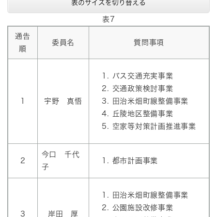
表のサイズを切り替える
表7
通告
委員名
質問事項
順
バス交通充実事業
交通政策検討事業
1
宇野 真悟
田治米畑町線整備事業
丘陵地区整備事業
空家等対策計画推進事業
今口 千代
2
都市計画事業
子
田治米畑町線整備事業
公園施設改修事業
3
岸田 厚