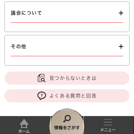
議会について
その他
見つからないときは
よくある質問と回答
トップページ
>
岸和田市議会
>
令和4年第1回定例会常任委員会・特
現在地
別委員会録画中継
情