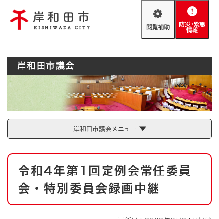
ペ
メニューを飛ばして本文へ
ー
閲
防
ジ
覧
災
の
補
・
先
助
緊
頭
Foreign language
岸和田市議会
急
で
防災・緊急情報
救急・消防
情
す
報
。
やさしい日本語
ハザードマップ
AED設置箇所
文字サイズ
拡大
標準
岸和田市議会メニュー
とじる
背景色変更
白
黒
青
本
令和4年第1回定例会常任委員
文
とじる
会・特別委員会録画中継