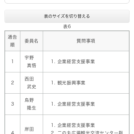
表のサイズを切り替える
表6
通告
委員名
質問事項
順
宇野
1
企業経営支援事業
真悟
西田
2
観光振興事業
武史
烏野
3
企業経営支援事業
隆生
企業経営支援事業
岸田
4
二の丸広場観光交流センター指