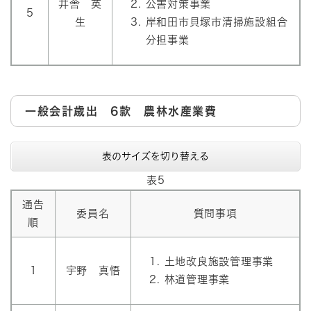
井舎 英
公害対策事業
5
生
岸和田市貝塚市清掃施設組合
分担事業
一般会計歳出 6款 農林水産業費
表のサイズを切り替える
表5
通告
委員名
質問事項
順
土地改良施設管理事業
1
宇野 真悟
林道管理事業