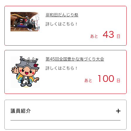
岸和田だんじり祭
詳しくはこちら！
43
あと
日
第45回全国豊かな海づくり大会
詳しくはこちら！
100
あと
日
議員紹介