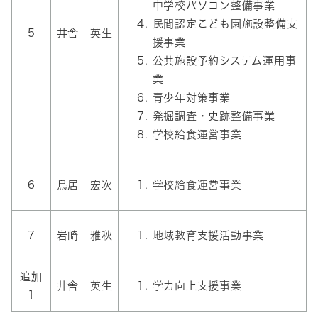
中学校パソコン整備事業
民間認定こども園施設整備支
5
井舎 英生
援事業
公共施設予約システム運用事
業
青少年対策事業
発掘調査・史跡整備事業
学校給食運営事業
6
鳥居 宏次
学校給食運営事業
7
岩崎 雅秋
地域教育支援活動事業
追加
井舎 英生
学力向上支援事業
1