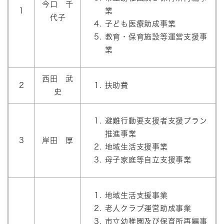
今口 千
1
業
代子
子ども医療助成事業
教育・保育施設等運営支援事
業
西田 武
2
扶助費
史
避難行動要支援者支援プラン
推進事業
3
岸田 厚
地域生活支援事業
母子家庭等自立支援事業
地域生活支援事業
老人クラブ運営助成事業
市立幼稚園及び保育所再編事