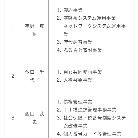
契約事業
基幹系システム運用事業
宇野 真
ネットワークシステム運用事
1
悟
業
庁舎建替事業
ふるさと寄附事業
今口 千
男女共同参画事業
2
代子
人権啓発事業
債権管理事業
ＩＴ推進課管理事務事業
西田 武
3
社会保障・税番号制度システ
史
ム改修事業
個人番号カード等管理事業