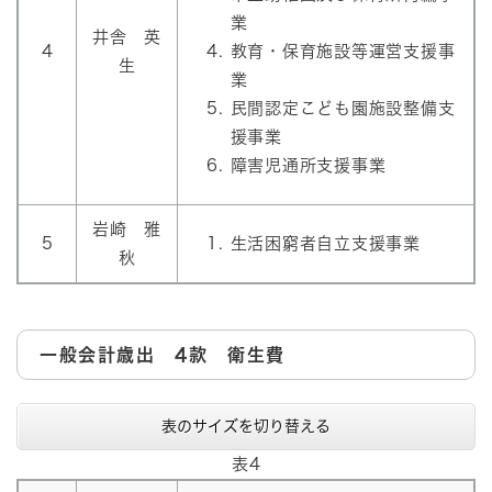
業
井舎 英
4
教育・保育施設等運営支援事
生
業
民間認定こども園施設整備支
援事業
障害児通所支援事業
岩崎 雅
5
生活困窮者自立支援事業
秋
一般会計歳出 4款 衛生費
表のサイズを切り替える
表4