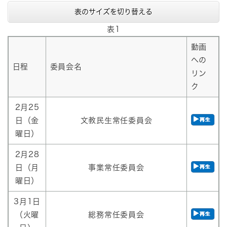
表のサイズを切り替える
表1
動画
への
日程
委員会名
リン
ク
2月25
日（金
文教民生常任委員会
曜日）
2月28
日（月
事業常任委員会
曜日）
3月1日
（火曜
総務常任委員会