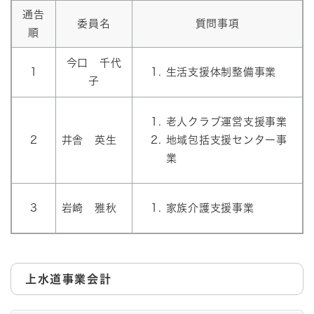
通告
委員名
質問事項
順
今口 千代
1
生活支援体制整備事業
子
老人クラブ運営支援事業
2
井舎 英生
地域包括支援センター事
業
3
岩崎 雅秋
家族介護支援事業
上水道
事業会計