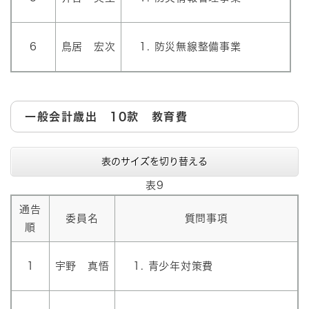
6
鳥居 宏次
防災無線整備事業
一般会計歳出 10款 教育費
表のサイズを切り替える
表9
通告
委員名
質問事項
順
1
宇野 真悟
青少年対策費