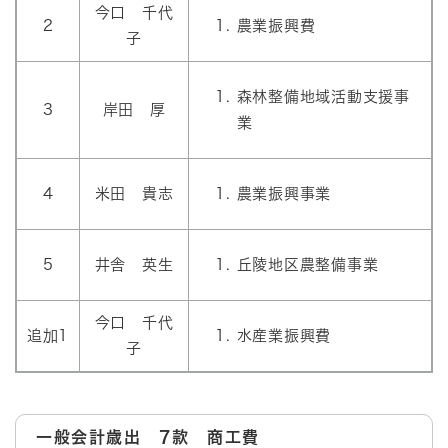
今口 千代
2
農業振興費
子
森林整備地域活動支援事
3
岸田 厚
業
4
米田 貴志
農業振興事業
5
井舎 英生
丘陵地区農整備事業
今口 千代
追加1
水産業振興費
子
一般会計歳出 7款 商工費