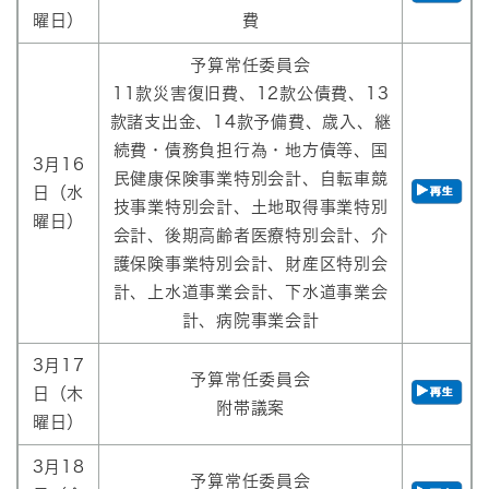
曜日）
費
予算常任委員会
11款災害復旧費、12款公債費、13
款諸支出金、14款予備費、歳入、継
続費・債務負担行為・地方債等、国
3月16
民健康保険事業特別会計、自転車競
日（水
技事業特別会計、土地取得事業特別
曜日）
会計、後期高齢者医療特別会計、介
護保険事業特別会計、財産区特別会
計、上水道事業会計、下水道事業会
計、病院事業会計
3月17
予算常任委員会
日（木
附帯議案
曜日）
3月18
予算常任委員会