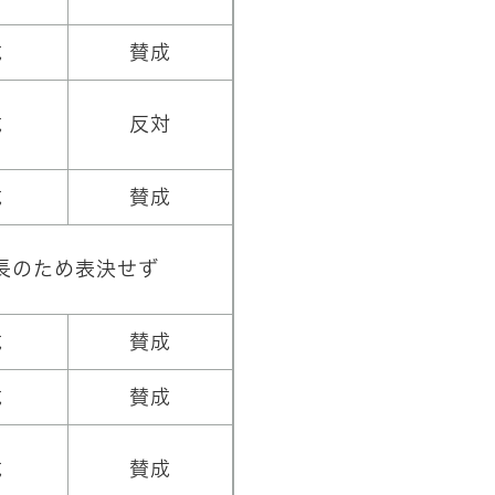
成
賛成
成
反対
成
賛成
長のため表決せず
成
賛成
成
賛成
成
賛成