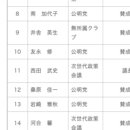
8
南 加代子
公明党
賛
無所属クラ
9
井舎 英生
賛
ブ
10
友永 修
公明党
賛
次世代政策
11
西田 武史
議
会議
12
桑原 佳一
公明党
賛
13
岩崎 雅秋
公明党
賛
次世代政策
14
河合 馨
賛
会議