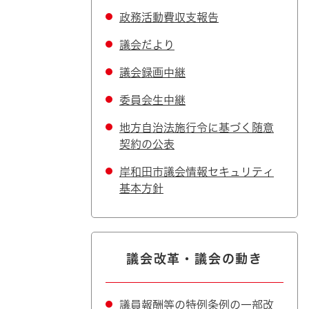
政務活動費収支報告
議会だより
議会録画中継
委員会生中継
地方自治法施行令に基づく随意
契約の公表
岸和田市議会情報セキュリティ
基本方針
議会改革・議会の動き
議員報酬等の特例条例の一部改