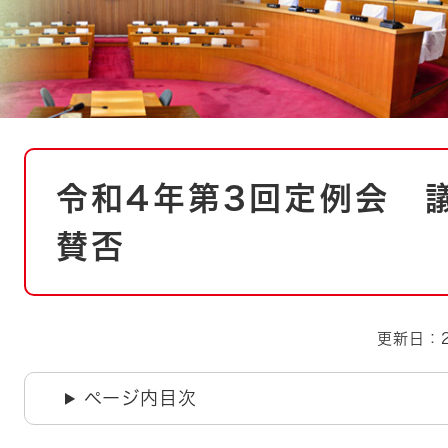
とじる
とじる
・ボラン
本
令和4年第3回定例会 
文
賛否
更新日：2
ページ内目次