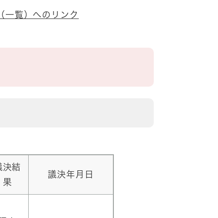
（一覧）へのリンク
果
議決結
議決年月日
果