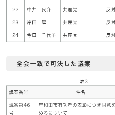
22
中井 良介
共産党
反
23
岸田 厚
共産党
反
24
今口 千代子
共産党
反
全会一致で可決した議案
表3
議案番号
件名
議案第46
岸和田市有功者の表彰につき同意
号
めるについて