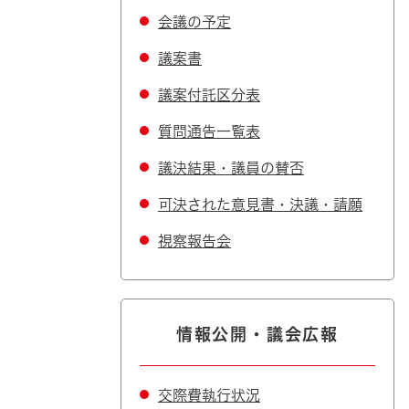
会議の予定
議案書
議案付託区分表
質問通告一覧表
議決結果・議員の賛否
可決された意見書・決議・請願
視察報告会
情報公開・議会広報
交際費執行状況