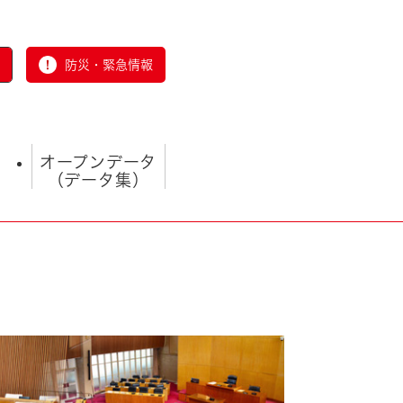
防災・緊急情報
オープンデータ
（データ集）
とじる