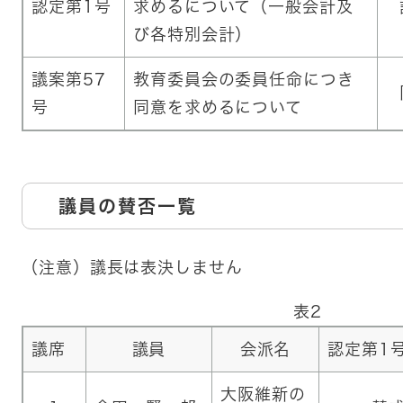
認定第1号
求めるについて（一般会計及
び各特別会計）
議案第57
教育委員会の委員任命につき
号
同意を求めるについて
議員の賛否一覧
（注意）議長は表決しません
表2
議席
議員
会派名
認定第1
大阪維新の