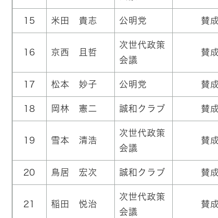
15
米田 貴志
公明党
賛
次世代政策
16
京西 且哲
賛
会議
17
松本 妙子
公明党
賛
18
岡林 憲二
誠和クラブ
賛
次世代政策
19
雪本 清浩
賛
会議
20
鳥居 宏次
誠和クラブ
賛
次世代政策
21
稲田 悦治
賛
会議