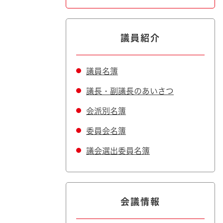
議員紹介
議員名簿
議長・副議長のあいさつ
会派別名簿
委員会名簿
議会選出委員名簿
会議情報