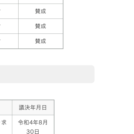
対
賛成
対
賛成
対
賛成
議決年月日
を求
令和4年8月
30日