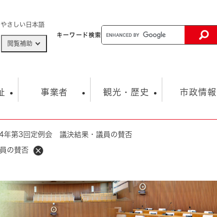
メニューを飛ばして本文へ
やさしい日本語
キーワード
検索
閲覧補助
ザードマップ
AED設置箇所
祉
事業者
観光・歴史
市政情報
4年第3回定例会 議決結果・議員の賛否
健康・生活
子育て
市の概要
入札・契約情報
観光スポット
生涯学習・スポーツ
オープンデータ
総合計画
まちづくり・協働
議員の賛否
行財政
産業振興
動画情報
人権・平和
税金
とじる
とじる
市政
環境
職員採用情報
福祉・介護
とじる
市役所・施設の案内