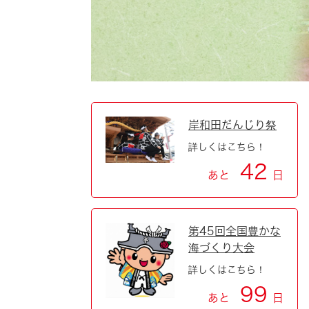
自然・環境・公園
住宅
引っ越し
おくやみ
男女共同参画
地域コミュニティ
ティア・協働
道路・河川・交通
まちづくり
岸和田だんじり祭
詳しくはこちら！
文化
国際交流
42
あと
日
とじる
第45回全国豊かな
海づくり大会
詳しくはこちら！
99
あと
日