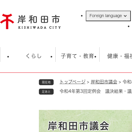
ペ
ー
Foreign language
ジ
の
先
頭
で
防災・緊急情報
救急・消防
ハ
す
くらし
子育て・教育
健康・福
。
トップページ
>
岸和田市議会
>
令和
現在地
相談
学校
住民票・戸籍
観光
福祉・
令和4年第3回定例会 議決結果・
足あと
税金
保険・年金
歴史
ごみ・衛生・動物
救急・消防
防災・防犯
上水道・下水道
岸和田市議会