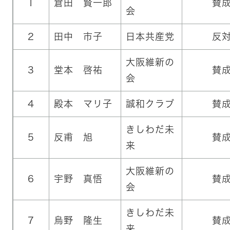
1
倉田 賢一郎
賛
会
2
田中 市子
日本共産党
反
大阪維新の
3
堂本 啓祐
賛
会
4
殿本 マリ子
誠和クラブ
賛
きしわだ未
5
反甫 旭
賛
来
大阪維新の
6
宇野 真悟
賛
会
きしわだ未
7
烏野 隆生
賛
来