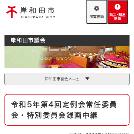
ペ
メニューを飛ばして本文へ
ー
閲
防
ジ
覧
災
の
補
・
先
助
緊
頭
Foreign language
岸和田市議会
急
で
防災・緊急情報
救急・消防
情
す
報
。
やさしい日本語
ハザードマップ
AED設置箇所
文字サイズ
拡大
標準
岸和田市議会メニュー
とじる
背景色変更
白
黒
青
本
令和5年第4回定例会常任委員
文
とじる
会・特別委員会録画中継