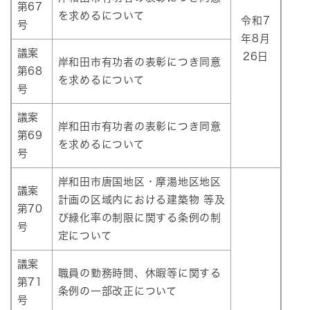
第67
を求めるについて
令和7
号
年8月
議案
26日
岸和田市有功者の表彰につき同意
第68
を求めるについて
号
議案
岸和田市有功者の表彰につき同意
第69
を求めるについて
号
岸和田市唐国地区・摩湯地区地区
議案
計画の区域内における建築物 等及
第70
び緑化率の制限に関する条例の制
号
定について
議案
職員の勤務時間、休暇等に関する
第71
条例の一部改正について
号