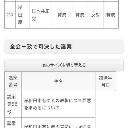
岸
日本共産
24
田
賛成
賛成
反対
賛成
党
厚
全会一致で可決した議案
表のサイズを切り替える
議案
議決年
件名
番号
月日
議案
岸和田市有功者の表彰につき同意
第66
を求めるについて
号
議案
岸和田市有功者の表彰につき同意