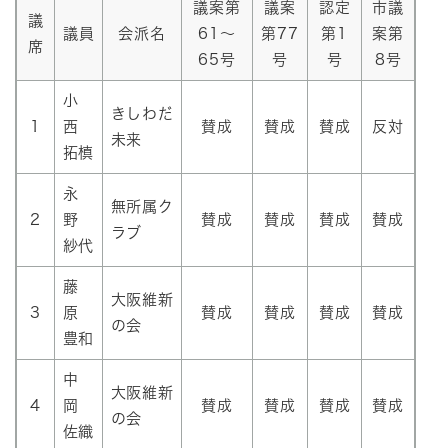
議案第
議案
認定
市議
議
議員
会派名
61～
第77
第1
案第
席
65号
号
号
8号
小
きしわだ
1
西
賛成
賛成
賛成
反対
未来
拓槙
永
無所属ク
2
野
賛成
賛成
賛成
賛成
ラブ
紗代
藤
大阪維新
3
原
賛成
賛成
賛成
賛成
の会
豊和
中
大阪維新
4
岡
賛成
賛成
賛成
賛成
の会
佐織