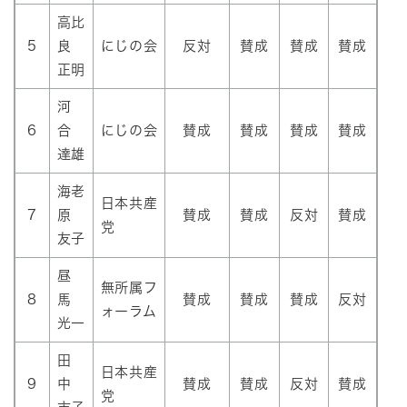
高比
5
良
にじの会
反対
賛成
賛成
賛成
正明
河
6
合
にじの会
賛成
賛成
賛成
賛成
達雄
海老
日本共産
7
原
賛成
賛成
反対
賛成
党
友子
昼
無所属フ
8
馬
賛成
賛成
賛成
反対
ォーラム
光一
田
日本共産
9
中
賛成
賛成
反対
賛成
党