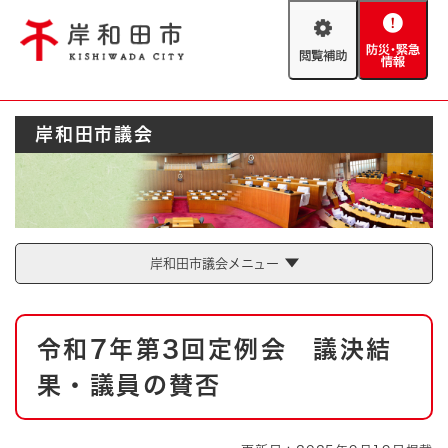
ペ
メニューを飛ばして本文へ
ー
閲
防
ジ
覧
災
の
補
・
先
助
緊
頭
Foreign language
岸和田市議会
急
で
防災・緊急情報
救急・消防
情
す
報
。
やさしい日本語
ハザードマップ
AED設置箇所
文字サイズ
拡大
標準
岸和田市議会メニュー
とじる
背景色変更
白
黒
青
本
令和7年第3回定例会 議決結
文
とじる
果・議員の賛否