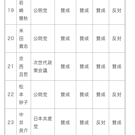
岩
19
崎
公明党
賛成
賛成
賛成
反対
雅秋
米
20
田
公明党
賛成
賛成
賛成
反対
貴志
京
次世代政
21
西
賛成
賛成
賛成
賛成
策会議
且哲
松
22
本
公明党
賛成
賛成
賛成
反対
妙子
中
日本共産
23
井
賛成
賛成
反対
賛成
党
良介