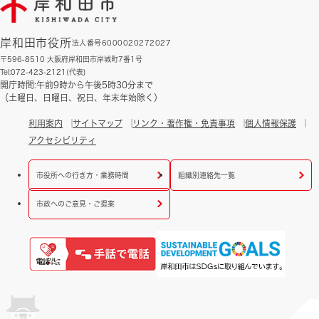
岸和田市役所
法人番号6000020272027
〒596-8510 大阪府岸和田市岸城町7番1号
Tel:072-423-2121(代表)
開庁時間:午前9時から午後5時30分まで
（土曜日、日曜日、祝日、年末年始除く）
利用案内
サイトマップ
リンク・著作権・免責事項
個人情報保護
アクセシビリティ
市役所への行き方・業務時間
組織別連絡先一覧
市政へのご意見・ご提案