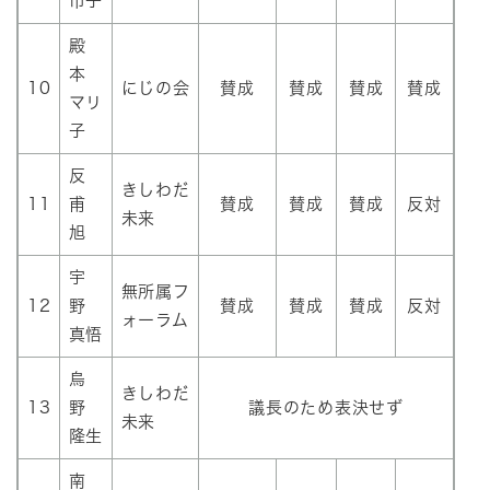
市子
殿
本
10
にじの会
賛成
賛成
賛成
賛成
マリ
子
反
きしわだ
11
甫
賛成
賛成
賛成
反対
未来
旭
宇
無所属フ
12
野
賛成
賛成
賛成
反対
ォーラム
真悟
烏
きしわだ
13
野
議長のため表決せず
未来
隆生
南