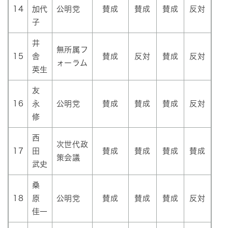
14
加代
公明党
賛成
賛成
賛成
反対
子
井
無所属フ
15
舎
賛成
反対
賛成
反対
ォーラム
英生
友
16
永
公明党
賛成
賛成
賛成
反対
修
西
次世代政
17
田
賛成
賛成
賛成
賛成
策会議
武史
桑
18
原
公明党
賛成
賛成
賛成
反対
佳一