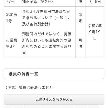
77号
補正予算（第2号）
決
9月8日
令和6年度岸和田市決算認定
認定第
認
を求めるについて（一般会計
1号
定
及び各特別会計）
令和7年
9月19
刑務所内だけではなく、拘置
日
市議案
所内においても運転免許の更
可
第8号
新を認めることに関する意見
決
書
議員の賛否一覧
（注意）議長は表決しません
表のサイズを切り替える