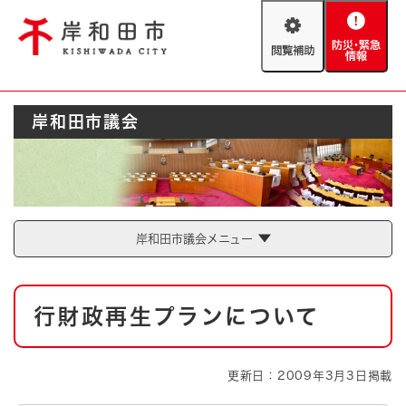
ペ
メニューを飛ばして本文へ
ー
閲
防
ジ
覧
災
の
補
・
先
助
緊
頭
Foreign language
岸和田市議会
急
で
防災・緊急情報
救急・消防
情
す
報
。
やさしい日本語
ハザードマップ
AED設置箇所
文字サイズ
拡大
標準
岸和田市議会メニュー
とじる
背景色変更
白
黒
青
本
行財政再生プランについて
文
とじる
更新日：2009年3月3日掲載