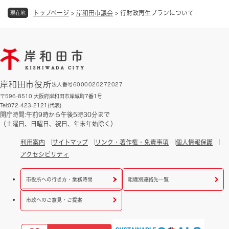
トップページ
>
岸和田市議会
>
行財政再生プランについて
現在地
岸和田市役所
法人番号6000020272027
〒596-8510 大阪府岸和田市岸城町7番1号
Tel:072-423-2121(代表)
開庁時間:午前9時から午後5時30分まで
（土曜日、日曜日、祝日、年末年始除く）
利用案内
サイトマップ
リンク・著作権・免責事項
個人情報保護
アクセシビリティ
市役所への行き方・業務時間
組織別連絡先一覧
市政へのご意見・ご提案