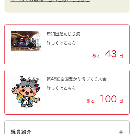
岸和田だんじり祭
詳しくはこちら！
43
あと
日
第45回全国豊かな海づくり大会
詳しくはこちら！
100
あと
日
議員紹介