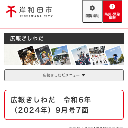
ペ
メニューを飛ばして本文へ
ー
閲
防
ジ
覧
災
の
補
・
先
助
緊
頭
Foreign language
広報きしわだ
急
で
防災・緊急情報
救急・消防
情
す
報
。
やさしい日本語
ハザードマップ
AED設置箇所
文字サイズ
拡大
標準
広報きしわだメニュー
とじる
背景色変更
白
黒
青
本
広報きしわだ 令和6年
文
とじる
（2024年）9月号7面