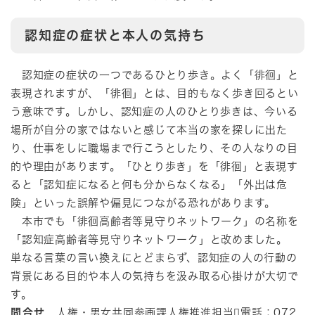
認知症の症状と本人の気持ち
認知症の症状の一つであるひとり歩き。よく「徘徊」と
表現されますが、「徘徊」とは、目的もなく歩き回るとい
う意味です。しかし、認知症の人のひとり歩きは、今いる
場所が自分の家ではないと感じて本当の家を探しに出た
り、仕事をしに職場まで行こうとしたり、その人なりの目
的や理由があります。「ひとり歩き」を「徘徊」と表現す
ると「認知症になると何も分からなくなる」「外出は危
険」といった誤解や偏見につながる恐れがあります。
本市でも「徘徊高齢者等見守りネットワーク」の名称を
「認知症高齢者等見守りネットワーク」と改めました。
単なる言葉の言い換えにとどまらず、認知症の人の行動の
背景にある目的や本人の気持ちを汲み取る心掛けが大切で
す。
問合せ
人権・男女共同参画課人権推進担当電話：072