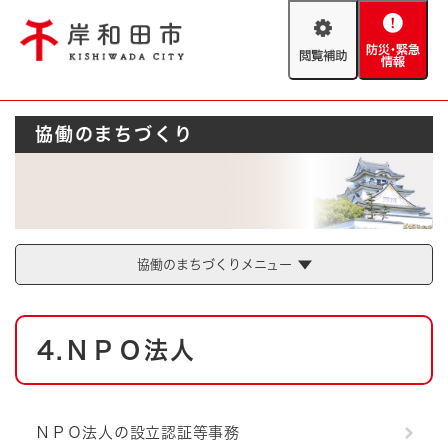
ペ
メニューを飛ばして本文へ
ー
閲
防
ジ
覧
災
の
補
・
先
助
緊
頭
Foreign language
協働のまちづくり
急
で
防災・緊急情報
救急・消防
情
す
報
。
やさしい日本語
ハザードマップ
AED設置箇所
文字サイズ
拡大
標準
とじる
協働のまちづくりメニュー
背景色変更
白
黒
青
本
4.ＮＰＯ法人
文
とじる
ＮＰＯ法人の設立認証等事務