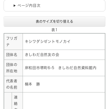
ページ内目次
表のサイズを切り替える
表1
フリガ
キシワダシゼントモノカイ
ナ
団体名
きしわだ自然友の会
団体の
岸和田市堺町6-5 きしわだ自然資料館内
所在地
代表者
楠本 勝
の名前
連
絡