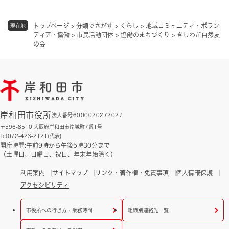
トップページ
>
分類でさがす
>
くらし
>
地域コミュニティ・ボラン
現在地
ティア・協働
>
市民活動団体
>
協働のまちづくり
>
きしわだ自然友
の会
岸和田市役所
法人番号6000020272027
〒596-8510 大阪府岸和田市岸城町7番1号
Tel:072-423-2121(代表)
開庁時間:午前9時から午後5時30分まで
（土曜日、日曜日、祝日、年末年始除く）
利用案内
サイトマップ
リンク・著作権・免責事項
個人情報保護
アクセシビリティ
市役所への行き方・業務時間
組織別連絡先一覧