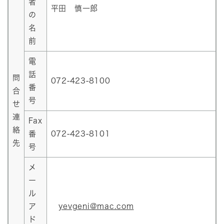
者
平田 慎一郎
の
名
前
電
話
問
072-423-8100
番
合
号
せ
連
Fax
絡
番
072-423-8101
先
号
メ
ー
ル
ア
yevgeni@mac.com
ド