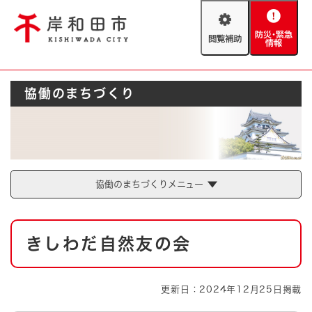
ペ
メニューを飛ばして本文へ
ー
閲
防
ジ
覧
災
の
補
・
先
助
緊
頭
Foreign language
協働のまちづくり
急
で
防災・緊急情報
救急・消防
情
す
報
。
やさしい日本語
ハザードマップ
AED設置箇所
文字サイズ
拡大
標準
とじる
協働のまちづくりメニュー
背景色変更
白
黒
青
本
きしわだ自然友の会
文
とじる
更新日：2024年12月25日掲載