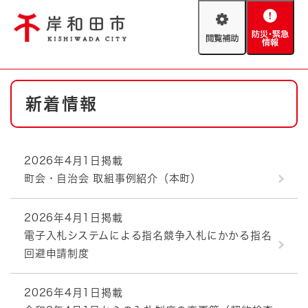
ペ
メニューを飛ばして本文へ
ー
閲
防
ジ
覧
災
の
補
・
先
助
緊
頭
Foreign language
本
急
で
防災・緊急情報
救急・消防
新着情報
文
情
す
報
。
やさしい日本語
ハザードマップ
AED設置箇所
2026年4月1日掲載
文字サイズ
拡大
標準
町会・自治会 取組事例紹介（本町）
とじる
背景色変更
白
黒
青
2026年4月1日掲載
電子入札システムによる指名競争入札にかかる指名
とじる
回避申請制度
2026年4月1日掲載