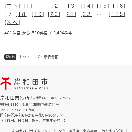
[
前へ
] [
1
] ･･･ [
12
] [
13
] [
14
] [
15
] [
16
]
17 [
18
] [
19
] [
20
] [
21
] [
22
] ･･･ [
115
]
[
次へ
]
481件目 から 510件目 / 3,424件中
トップページ
>
新着情報
現在地
岸和田市役所
法人番号6000020272027
〒596-8510 大阪府岸和田市岸城町7番1号
Tel:072-423-2121(代表)
開庁時間:午前9時から午後5時30分まで
（土曜日、日曜日、祝日、年末年始除く）
利用案内
サイトマップ
リンク・著作権・免責事項
個人情報保護