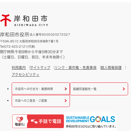
岸和田市役所
法人番号6000020272027
〒596-8510 大阪府岸和田市岸城町7番1号
Tel:072-423-2121(代表)
開庁時間:午前9時から午後5時30分まで
（土曜日、日曜日、祝日、年末年始除く）
利用案内
サイトマップ
リンク・著作権・免責事項
個人情報保護
アクセシビリティ
市役所への行き方・業務時間
組織別連絡先一覧
市政へのご意見・ご提案