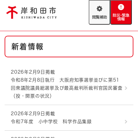
ペ
メニューを飛ばして本文へ
ー
閲
防
ジ
覧
災
の
補
・
先
助
緊
頭
Foreign language
本
急
で
防災・緊急情報
救急・消防
新着情報
文
情
す
報
。
やさしい日本語
ハザードマップ
AED設置箇所
2026年2月9日掲載
文字サイズ
拡大
標準
令和8年2月8日執行 大阪府知事選挙並びに第51
とじる
回衆議院議員総選挙及び最高裁判所裁判官国民審査
背景色変更
白
黒
青
（投・開票の状況）
とじる
2026年2月9日掲載
令和7年度 小中学校 科学作品集録