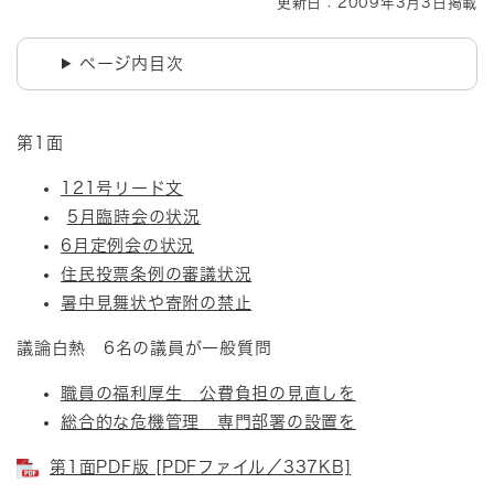
更新日：2009年3月3日掲載
ページ内目次
第1面
121号リード文
5月臨時会の状況
6月定例会の状況
住民投票条例の審議状況
暑中見舞状や寄附の禁止
議論白熱 6名の議員が一般質問
職員の福利厚生 公費負担の見直しを
総合的な危機管理 専門部署の設置を
第1面PDF版 [PDFファイル／337KB]