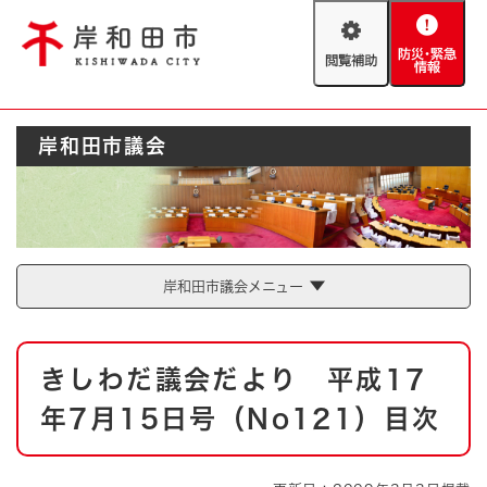
ペ
メニューを飛ばして本文へ
ー
閲
防
ジ
覧
災
の
補
・
先
助
緊
頭
Foreign language
岸和田市議会
急
で
防災・緊急情報
救急・消防
情
す
報
。
やさしい日本語
ハザードマップ
AED設置箇所
文字サイズ
拡大
標準
岸和田市議会メニュー
とじる
背景色変更
白
黒
青
本
きしわだ議会だより 平成17
文
とじる
年7月15日号（No121）目次