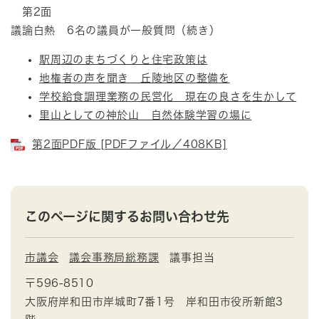
第2面
議論白熱 6名の議員が一般質問（続き）
駅周辺のまちづくりと住宅政策は
地権者の声を聞き 丘陵地区の整備を
学校給食調理業務の民営化 現在の良さを生かして
里山としての神於山 自然体験学習の場に
第2面PDF版 [PDFファイル／408KB]
このページに関するお問い合わせ先
市議会
議会事務局総務課
議事担当
〒596-8510
大阪府岸和田市岸城町7番1号 岸和田市役所新館3