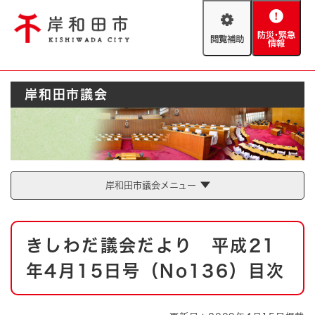
ペ
メニューを飛ばして本文へ
ー
閲
防
ジ
覧
災
の
補
・
先
助
緊
頭
Foreign language
岸和田市議会
急
で
防災・緊急情報
救急・消防
情
す
報
。
やさしい日本語
ハザードマップ
AED設置箇所
文字サイズ
拡大
標準
岸和田市議会メニュー
とじる
背景色変更
白
黒
青
本
きしわだ議会だより 平成21
文
とじる
年4月15日号（No136）目次