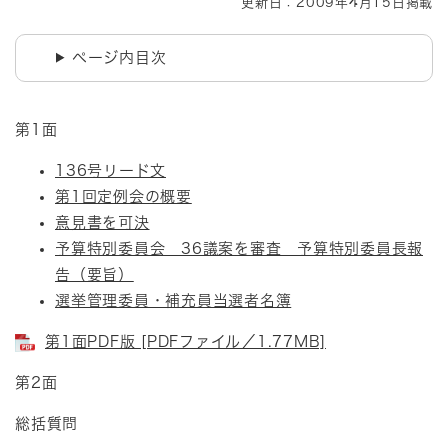
更新日：2009年4月15日掲載
ページ内目次
第1面
136号リード文
第1回定例会の概要
意見書を可決
予算特別委員会 36議案を審査 予算特別委員長報
告（要旨）
選挙管理委員・補充員当選者名簿
第1面PDF版 [PDFファイル／1.77MB]
第2面
総括質問