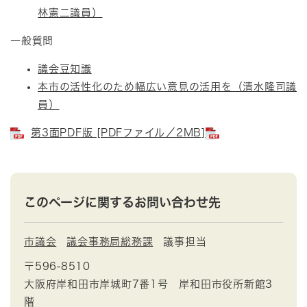
林憲二議員）
一般質問
議会豆知識
本市の活性化のため幅広い意見の活用を（清水隆司議
員）
第3面PDF版 [PDFファイル／2MB]
このページに関するお問い合わせ先
市議会
議会事務局総務課
議事担当
〒596-8510
大阪府岸和田市岸城町7番1号 岸和田市役所新館3
階