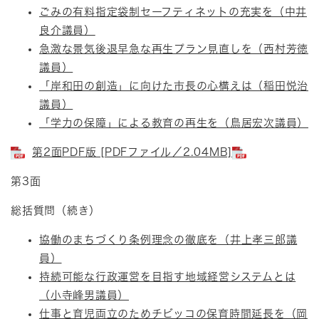
ごみの有料指定袋制セーフティネットの充実を（中井
良介議員）
急激な景気後退早急な再生プラン見直しを（西村芳徳
議員）
「岸和田の創造」に向けた市長の心構えは（稲田悦治
議員）
「学力の保障」による教育の再生を（鳥居宏次議員）
第2面PDF版 [PDFファイル／2.04MB]
第3面
総括質問（続き）
協働のまちづくり条例理念の徹底を（井上孝三郎議
員）
持続可能な行政運営を目指す地域経営システムとは
（小寺峰男議員）
仕事と育児両立のためチビッコの保育時間延長を（岡