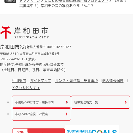
トップページ
>
こころに残る景観資源発掘プロジェクト
>
【景観写
現在地
真募集中！】岸和田の昔の写真ありませんか？
岸和田市役所
法人番号6000020272027
〒596-8510 大阪府岸和田市岸城町7番1号
Tel:072-423-2121(代表)
開庁時間:午前9時から午後5時30分まで
（土曜日、日曜日、祝日、年末年始除く）
利用案内
サイトマップ
リンク・著作権・免責事項
個人情報保護
アクセシビリティ
市役所への行き方・業務時間
組織別連絡先一覧
市政へのご意見・ご提案