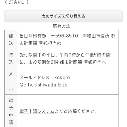
ください。）
表のサイズを切り替える
応募方法
郵
当日消印有効 〒596-8510 岸和田市役所 都
送
市計画課 景観担当宛
持
受付期間中の平日、午前9時から午後5時の間
込
に、市役所別館2階 都市計画課 景観担当へ
メ
メールアドレス：kokoro
ー
@city.kishiwada.lg.jp
ル
電
子
電子申請システム
よりご応募ください。
申
請