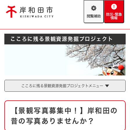
ペ
メニューを飛ばして本文へ
ー
閲
防
ジ
覧
災
の
補
・
先
助
緊
頭
Foreign language
こころに残る景観資源発掘プロジェクト
急
で
防災・緊急情報
救急・消防
情
す
報
。
やさしい日本語
ハザードマップ
AED設置箇所
文字サイズ
拡大
標準
とじる
背景色変更
白
黒
青
こころに残る景観資源発掘プロジェクトメニュー
とじる
本
【景観写真募集中！】岸和田の
文
昔の写真ありませんか？