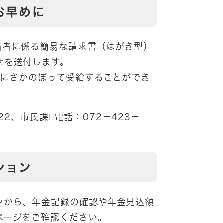
お早めに
者に係る簡易な請求書（はがき型）
せを送付します。
月にさかのぼって受給することができ
。
2、市民課電話：072－423－
ション
ンから、年金記録の確認や年金見込額
ページをご確認ください。