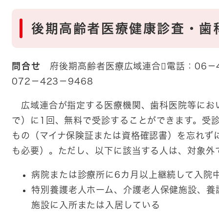
後期高齢者医療健康診査・歯
問合せ
府後期高齢者医療広域連合電話：06－4
072－423－9468
広域連合が指定する医療機関、歯科医院等におい
で）に1回、無料で受診することができます。受
もの（マイナ保険証または資格確認書）を忘れず
も必要）。ただし、以下に該当する人は、対象外
病院または診療所に6カ月以上継続して入院
特別養護老人ホーム、介護老人保健施設、養
施設に入所または入居している