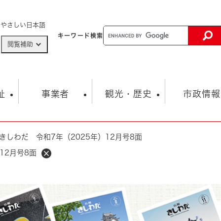
メニューを飛ばして本文へ
やさしい日本語
キーワード
検索
閲覧補助
ザードマップ
AED設置箇所
祉
事業者
観光・歴史
市政情報
きしわだ 令和7年（2025年）12月号8面
健康・生活
子育て
市の概要
入札・契約情報
観光スポット
生涯学習・スポーツ
オープンデータ
総合計画
まちづくり・協働
12月号8面
行財政
産業振興
動画情報
人権・平和
税金
とじる
とじる
市政
環境
職員採用情報
福祉・介護
とじる
市役所・施設の案内