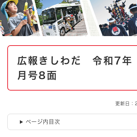
とじる
とじる
・ボラン
本
広報きしわだ 令和7年（
文
月号8面
更新日：2
ページ内目次