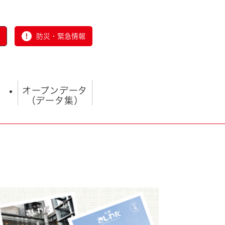
防災・緊急情報
オープンデータ
（データ集）
とじる