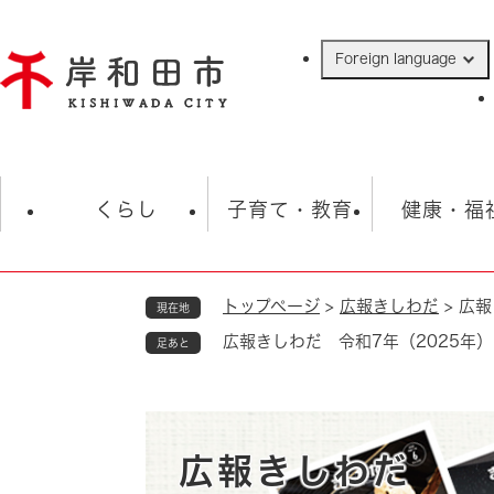
ペ
ー
Foreign language
ジ
の
先
頭
で
防災・緊急情報
救急・消防
ハ
す
くらし
子育て・教育
健康・福
。
トップページ
>
広報きしわだ
>
広報
現在地
相談
学校
住民票・戸籍
観光
福祉・
広報きしわだ 令和7年（2025年）
足あと
税金
保険・年金
歴史
ごみ・衛生・動物
救急・消防
防災・防犯
上水道・下水道
広報きしわだ