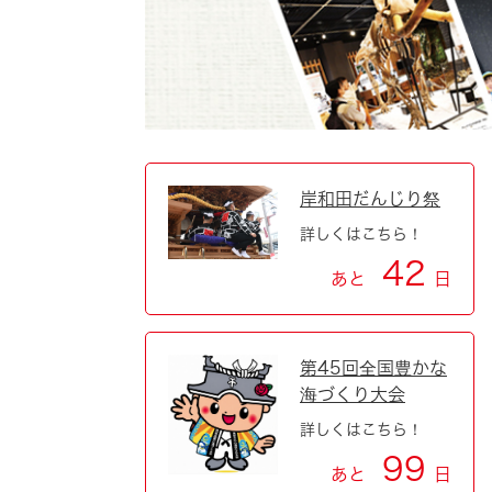
自然・環境・公園
住宅
引っ越し
おくやみ
男女共同参画
地域コミュニティ
ティア・協働
道路・河川・交通
まちづくり
岸和田だんじり祭
詳しくはこちら！
文化
国際交流
42
あと
日
とじる
第45回全国豊かな
海づくり大会
詳しくはこちら！
99
あと
日