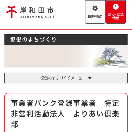
ペ
メニューを飛ばして本文へ
ー
閲
防
ジ
覧
災
の
補
・
先
助
緊
頭
Foreign language
協働のまちづくり
急
で
防災・緊急情報
救急・消防
情
す
報
。
やさしい日本語
ハザードマップ
AED設置箇所
文字サイズ
拡大
標準
とじる
協働のまちづくりメニュー
背景色変更
白
黒
青
本
事業者バンク登録事業者 特定
文
とじる
非営利活動法人 よりあい倶楽
部