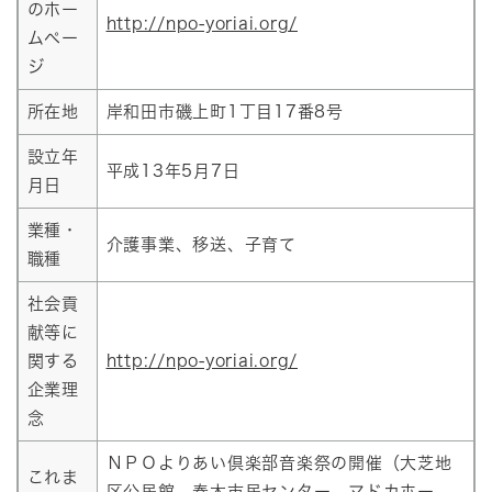
のホー
http://npo-yoriai.org/
ムペー
ジ
所在地
岸和田市磯上町1丁目17番8号
設立年
平成13年5月7日
月日
業種・
介護事業、移送、子育て
職種
社会貢
献等に
関する
http://npo-yoriai.org/
企業理
念
ＮＰＯよりあい倶楽部音楽祭の開催（大芝地
これま
区公民館、春木市民センター、マドカホー