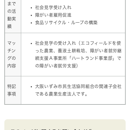
まで
社会見学受け入れ
の活
障がい者雇用促進
動実
食品リサイクル・ループの構築
績
マッ
社会見学の受け入れ（エコフィールドを使
チン
った農業、養液土耕栽培、障がい者就労継
グの
続支援Ａ事業所「ハートランド事業部」で
内容
の障がい者就労支援）
特記
大阪いずみ市民生活協同組合の関連子会社
事項
である農業生産法人です。