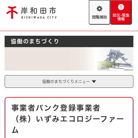
ペ
メニューを飛ばして本文へ
ー
閲
防
ジ
覧
災
の
補
・
先
助
緊
頭
Foreign language
協働のまちづくり
急
で
防災・緊急情報
救急・消防
情
す
報
。
やさしい日本語
ハザードマップ
AED設置箇所
文字サイズ
拡大
標準
とじる
協働のまちづくりメニュー
背景色変更
白
黒
青
本
事業者バンク登録事業者
文
とじる
（株）いずみエコロジーファー
ム