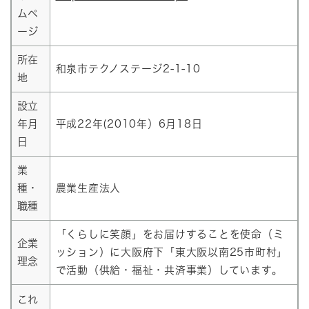
ムペ
ージ
所在
和泉市テクノステージ2-1-10
地
設立
年月
平成22年(2010年）6月18日
日
業
種・
農業生産法人
職種
「くらしに笑顔」をお届けすることを使命（ミ
企業
ッション）に大阪府下「東大阪以南25市町村」
理念
で活動（供給・福祉・共済事業）しています。
これ