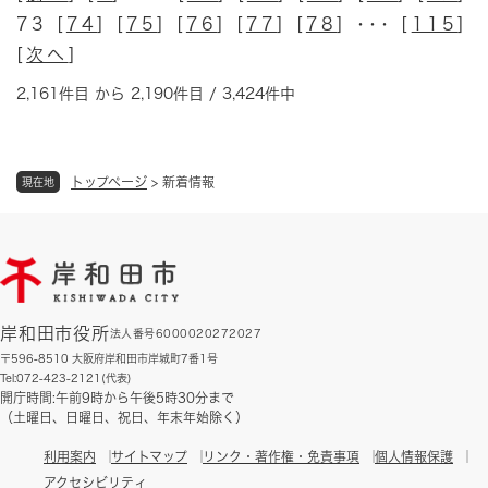
73 [
74
] [
75
] [
76
] [
77
] [
78
] ･･･ [
115
]
[
次へ
]
2,161件目 から 2,190件目 / 3,424件中
トップページ
>
新着情報
現在地
岸和田市役所
法人番号6000020272027
〒596-8510 大阪府岸和田市岸城町7番1号
Tel:072-423-2121(代表)
開庁時間:午前9時から午後5時30分まで
（土曜日、日曜日、祝日、年末年始除く）
利用案内
サイトマップ
リンク・著作権・免責事項
個人情報保護
アクセシビリティ