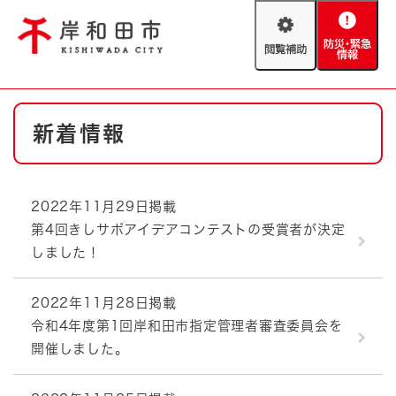
ペ
メニューを飛ばして本文へ
ー
閲
防
ジ
覧
災
の
補
・
先
助
緊
頭
Foreign language
本
急
で
防災・緊急情報
救急・消防
新着情報
文
情
す
報
。
やさしい日本語
ハザードマップ
AED設置箇所
2022年11月29日掲載
文字サイズ
拡大
標準
第4回きしサポアイデアコンテストの受賞者が決定
とじる
しました！
背景色変更
白
黒
青
2022年11月28日掲載
とじる
令和4年度第1回岸和田市指定管理者審査委員会を
開催しました。