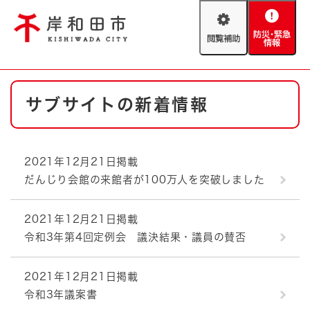
ペ
メニューを飛ばして本文へ
ー
閲
防
ジ
覧
災
の
補
・
先
助
緊
頭
Foreign language
本
急
で
防災・緊急情報
救急・消防
サブサイトの新着情報
文
情
す
報
。
やさしい日本語
ハザードマップ
AED設置箇所
2021年12月21日掲載
文字サイズ
拡大
標準
だんじり会館の来館者が100万人を突破しました
とじる
背景色変更
白
黒
青
2021年12月21日掲載
令和3年第4回定例会 議決結果・議員の賛否
とじる
2021年12月21日掲載
令和3年議案書