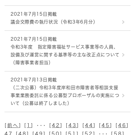
2021年7月15日掲載
議会交際費の執行状況（令和3年6月分）
2021年7月15日掲載
令和3年度 指定障害福祉サービス事業等の人員、
設備及び運営に関する基準等の主な改正点について
（障害事業者担当）
2021年7月13日掲載
（二次公募）令和3年度岸和田市障害者等相談支援
事業業務委託に係る公募型プロポーザルの実施につ
いて（公募は終了しました）
[
前へ
] [
1
] ･･･ [
42
] [
43
] [
44
] [
45
] [
46
]
47 [
48
] [
49
] [
50
] [
51
] [
52
] ･･･ [
58
]