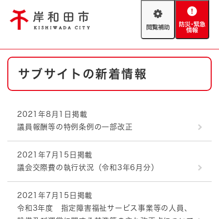
ペ
メニューを飛ばして本文へ
ー
閲
防
ジ
覧
災
の
補
・
先
助
緊
頭
Foreign language
本
急
で
防災・緊急情報
救急・消防
サブサイトの新着情報
文
情
す
報
。
やさしい日本語
ハザードマップ
AED設置箇所
2021年8月1日掲載
文字サイズ
拡大
標準
議員報酬等の特例条例の一部改正
とじる
背景色変更
白
黒
青
2021年7月15日掲載
議会交際費の執行状況（令和3年6月分）
とじる
2021年7月15日掲載
令和3年度 指定障害福祉サービス事業等の人員、