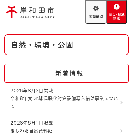
ペ
メニューを飛ばして本文へ
ー
閲
防
ジ
覧
災
の
補
・
先
助
緊
頭
Foreign language
本
急
で
防災・緊急情報
救急・消防
自然・環境・公園
文
情
す
報
。
やさしい日本語
ハザードマップ
AED設置箇所
文字サイズ
拡大
標準
新着情報
とじる
背景色変更
白
黒
青
2026年8月3日掲載
令和8年度 地球温暖化対策設備導入補助事業につい
とじる
て
2026年8月1日掲載
きしわだ自然資料館