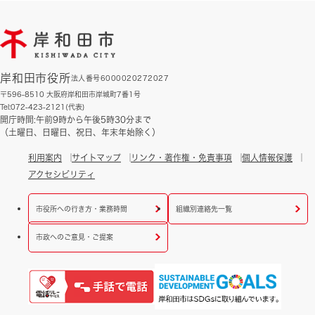
岸和田市役所
法人番号6000020272027
〒596-8510 大阪府岸和田市岸城町7番1号
Tel:072-423-2121(代表)
開庁時間:午前9時から午後5時30分まで
（土曜日、日曜日、祝日、年末年始除く）
利用案内
サイトマップ
リンク・著作権・免責事項
個人情報保護
アクセシビリティ
市役所への行き方・業務時間
組織別連絡先一覧
市政へのご意見・ご提案