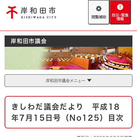
ペ
メニューを飛ばして本文へ
ー
閲
防
ジ
覧
災
の
補
・
先
助
緊
頭
Foreign language
岸和田市議会
急
で
防災・緊急情報
救急・消防
情
す
報
。
やさしい日本語
ハザードマップ
AED設置箇所
文字サイズ
拡大
標準
岸和田市議会メニュー
とじる
背景色変更
白
黒
青
本
きしわだ議会だより 平成18
文
とじる
年7月15日号（No125）目次