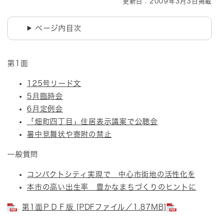
更新日：2009年3月3日掲載
ページ内目次
第1面
125号リード文
5月臨時会
6月定例会
「畑町四丁目」住居表示議案で公聴会
暑中見舞状や寄附の禁止
一般質問
コンパクトシティ実現で 中心市街地の活性化を
本市の高い出生率 豊かなまちづくりのヒントに
第1面ＰＤＦ版 [PDFファイル／1.87MB]