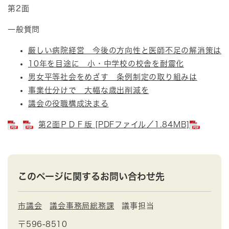
第2面
一般質問
厳しい病院経営 今後の方向性と医師不足の解消策は
10年を目途に 小・中学校の校舎を耐震化
男女平等社会をめざす 条例制定の取り組みは
事業仕分けで 大幅な歳出削減を
議会の役職構成決まる
第2面ＰＤＦ版 [PDFファイル／1.84MB]
このページに関するお問い合わせ先
市議会
議会事務局総務課
議事担当
〒596-8510