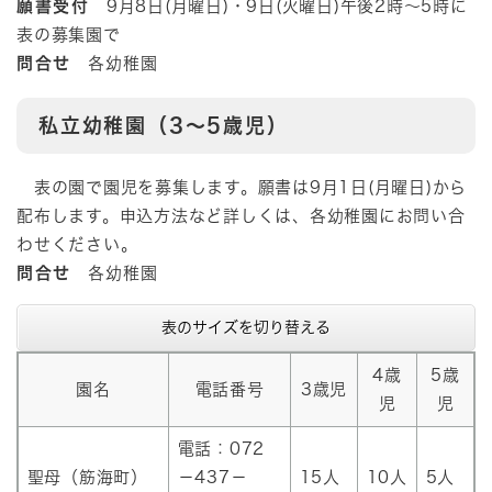
願書受付
9月8日(月曜日)・9日(火曜日)午後2時～5時に
表の募集園で
問合せ
各幼稚園
私立幼稚園（3～5歳児）
表の園で園児を募集します。願書は9月1日(月曜日)から
配布します。申込方法など詳しくは、各幼稚園にお問い合
わせください。
問合せ
各幼稚園
表のサイズを切り替える
4歳
5歳
園名
電話番号
3歳児
児
児
電話：072
聖母（筋海町）
－437－
15人
10人
5人