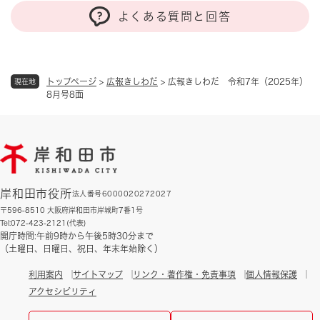
よくある質問と回答
トップページ
>
広報きしわだ
>
広報きしわだ 令和7年（2025年）
現在地
8月号8面
岸和田市役所
法人番号6000020272027
〒596-8510 大阪府岸和田市岸城町7番1号
Tel:072-423-2121(代表)
開庁時間:午前9時から午後5時30分まで
（土曜日、日曜日、祝日、年末年始除く）
利用案内
サイトマップ
リンク・著作権・免責事項
個人情報保護
アクセシビリティ