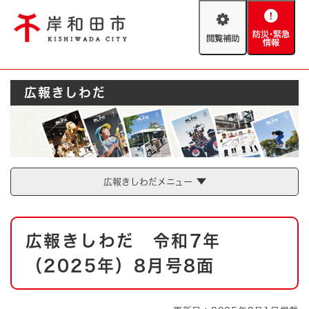
ペ
メニューを飛ばして本文へ
ー
閲
防
ジ
覧
災
の
補
・
先
助
緊
頭
Foreign language
広報きしわだ
急
で
防災・緊急情報
救急・消防
情
す
報
。
やさしい日本語
ハザードマップ
AED設置箇所
文字サイズ
拡大
標準
広報きしわだメニュー
とじる
背景色変更
白
黒
青
本
広報きしわだ 令和7年
文
とじる
（2025年）8月号8面