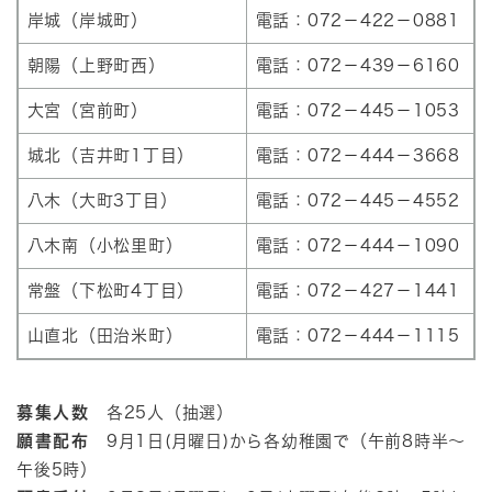
岸城（岸城町）
電話：072－422－0881
朝陽（上野町西）
電話：072－439－6160
大宮（宮前町）
電話：072－445－1053
城北（吉井町1丁目）
電話：072－444－3668
八木（大町3丁目）
電話：072－445－4552
八木南（小松里町）
電話：072－444－1090
常盤（下松町4丁目）
電話：072－427－1441
山直北（田治米町）
電話：072－444－1115
募集人数
各25人（抽選）
願書配布
9月1日(月曜日)から各幼稚園で（午前8時半～
午後5時）