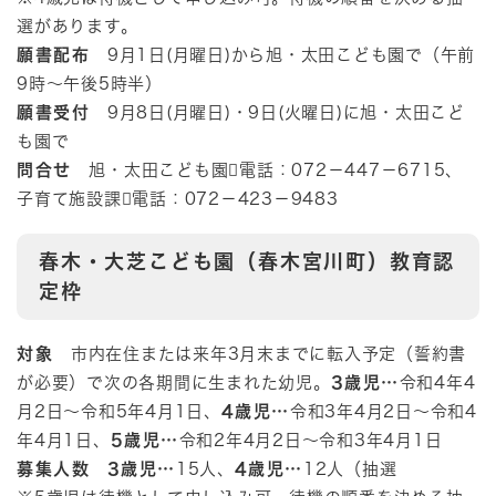
選があります。
願書配布
9月1日(月曜日)から旭・太田こども園で（午前
9時～午後5時半）
願書受付
9月8日(月曜日)・9日(火曜日)に旭・太田こど
も園で
問合せ
旭・太田こども園電話：072－447－6715、
子育て施設課電話：072－423－9483
春木・大芝こども園（春木宮川町）教育認
定枠
対象
市内在住または来年3月末までに転入予定（誓約書
が必要）で次の各期間に生まれた幼児。
3歳児…
令和4年4
月2日～令和5年4月1日、
4歳児…
令和3年4月2日～令和4
年4月1日、
5歳児…
令和2年4月2日～令和3年4月1日
募集人数
3歳児…
15人、
4歳児…
12人（抽選