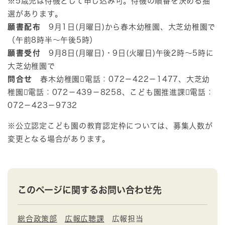
※5歳児は待機として申し込み可。待機の順番を決める抽
選があります。
願書配布
9月1日(月曜日)から春木幼稚園、大芝幼稚園で
（午前8時半～午後5時）
願書受付
9月8日(月曜日)・9日(火曜日)午後2時～5時に
大芝幼稚園で
問合せ
春木幼稚園電話：072－422－1477、大芝幼
稚園電話：072－439－8258、こども園推進課電話：
072－423－9732
※公立認定こども園の教育認定枠については、募集人数が
変更となる場合があります。
このページに関するお問い合わせ先
総合政策部
広報広聴課
広報担当