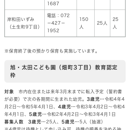
1687
電話：072
岸和田いずみ
150
25
－427－
25人
（土生町9丁目）
人
人
1952
※保育終了後の預かり保育も実施しています。
旭・太田こども園（畑町3丁目）教育認定
枠
対象
市内在住または来年3月末までに転入予定（誓約書
が必要）で次の各期間に生まれた幼児。
3歳児…
令和4年4
月2日～令和5年4月1日、
4歳児…
令和3年4月2日～令和4
年4月1日、
5歳児…
令和2年4月2日～令和3年4月1日
募集人数
3歳児…
25人、
5歳児…
5人（抽選）
※4歳児は待機として申し込み可。待機の順番を決める抽